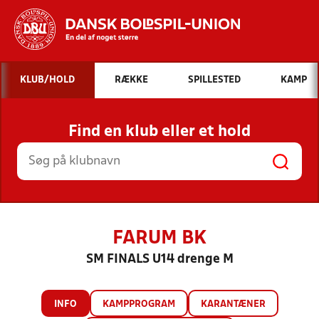
Hvad vil du søge efter?
KLUB/HOLD
RÆKKE
SPILLESTED
KAMP
INDHOLD OG NYHEDER
Find en klub eller et hold
STILLINGER, RESULTATER, KLUBBER OG
HOLD
FARUM BK
SM FINALS U14 drenge M
INFO
KAMPPROGRAM
KARANTÆNER