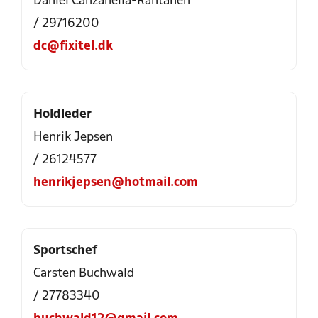
Daniel Canzanella-Rantanen
/ 29716200
dc@fixitel.dk
Holdleder
Henrik Jepsen
/ 26124577
henrikjepsen@hotmail.com
Sportschef
Carsten Buchwald
/ 27783340