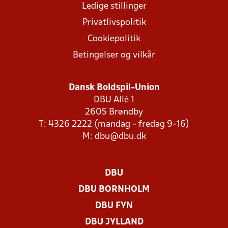
Ledige stillinger
Privatlivspolitik
Cookiepolitik
Betingelser og vilkår
Dansk Boldspil-Union
DBU Allé 1
2605 Brøndby
T: 4326 2222 (mandag - fredag 9-16)
M:
dbu@dbu.dk
DBU
DBU BORNHOLM
DBU FYN
DBU JYLLAND