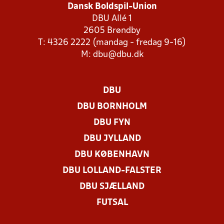
Dansk Boldspil-Union
DBU Allé 1
2605 Brøndby
T: 4326 2222 (mandag - fredag 9-16)
M:
dbu@dbu.dk
DBU
DBU BORNHOLM
DBU FYN
DBU JYLLAND
DBU KØBENHAVN
DBU LOLLAND-FALSTER
DBU SJÆLLAND
FUTSAL