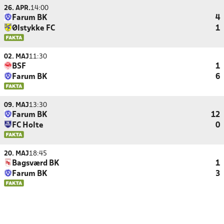
26. APR.
14:00
Farum BK
4
Ølstykke FC
1
02. MAJ
11:30
BSF
1
Farum BK
6
09. MAJ
13:30
Farum BK
12
FC Holte
0
20. MAJ
18:45
Bagsværd BK
1
Farum BK
3