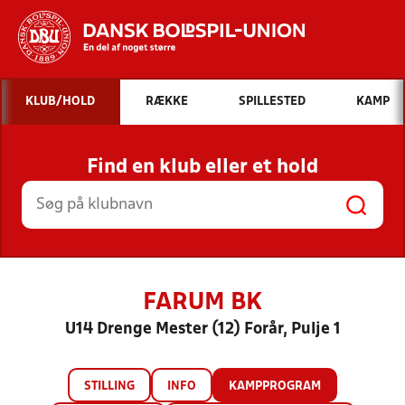
Hvad vil du søge efter?
KLUB/HOLD
RÆKKE
SPILLESTED
KAMP
INDHOLD OG NYHEDER
Find en klub eller et hold
STILLINGER, RESULTATER, KLUBBER OG
HOLD
FARUM BK
U14 Drenge Mester (12) Forår, Pulje 1
STILLING
INFO
KAMPPROGRAM