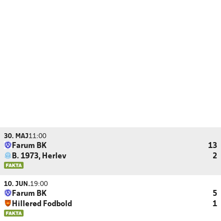
30. MAJ
11:00
Farum BK
13
B. 1973, Herlev
2
10. JUN.
19:00
Farum BK
5
Hillerød Fodbold
1