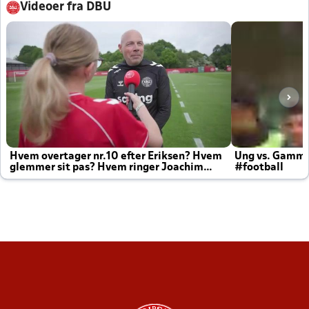
Videoer fra DBU
Hvem overtager nr.10 efter Eriksen? Hvem
Ung vs. Gamm
glemmer sit pas? Hvem ringer Joachim
#football
altid til efter kampe?