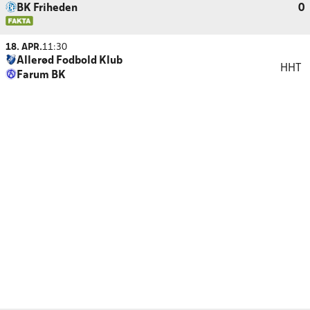
BK Friheden
0
18. APR.
11:30
Allerød Fodbold Klub
HHT
Farum BK