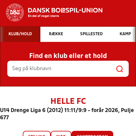
Hvad vil du søge efter?
KLUB/HOLD
RÆKKE
SPILLESTED
KAMP
INDHOLD OG NYHEDER
Find en klub eller et hold
STILLINGER, RESULTATER, KLUBBER OG
HOLD
HELLE FC
U14 Drenge Liga 6 (2012) 11:11/9:9 - forår 2026, Pulje
677