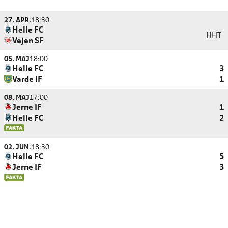
27. APR.
18:30
Helle FC
HHT
Vejen SF
05. MAJ
18:00
Helle FC
3
Varde IF
1
08. MAJ
17:00
Jerne IF
1
Helle FC
2
02. JUN.
18:30
Helle FC
5
Jerne IF
3