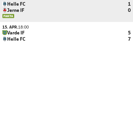
Helle FC
1
Jerne IF
0
15. APR.
18:00
Varde IF
5
Helle FC
7