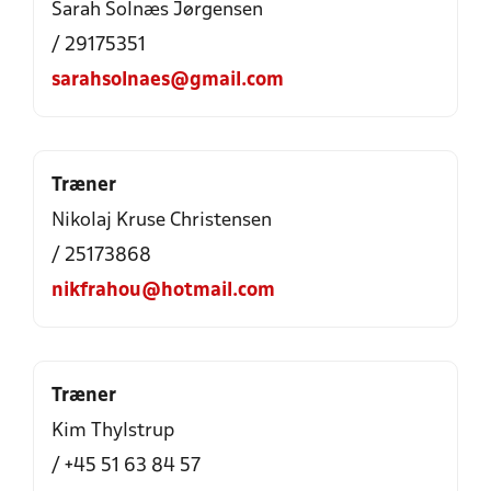
Sarah Solnæs Jørgensen
/ 29175351
sarahsolnaes@gmail.com
Træner
Nikolaj Kruse Christensen
/ 25173868
nikfrahou@hotmail.com
Træner
Kim Thylstrup
/ +45 51 63 84 57