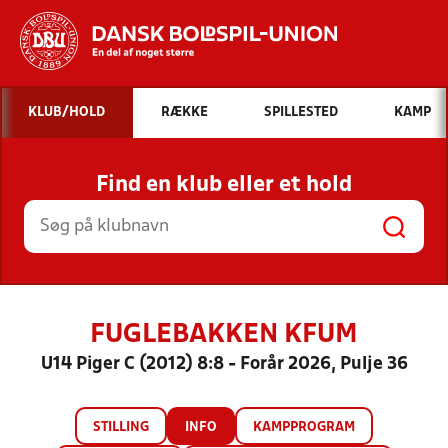
Hvad vil du søge efter?
KLUB/HOLD
RÆKKE
SPILLESTED
KAMP
INDHOLD OG NYHEDER
Find en klub eller et hold
STILLINGER, RESULTATER, KLUBBER OG
HOLD
FUGLEBAKKEN KFUM
U14 Piger C (2012) 8:8 - Forår 2026, Pulje 36
STILLING
INFO
KAMPPROGRAM