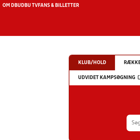
OM DBU
DBU TV
FANS & BILLETTER
KLUB/HOLD
RÆKK
UDVIDET KAMPSØGNING