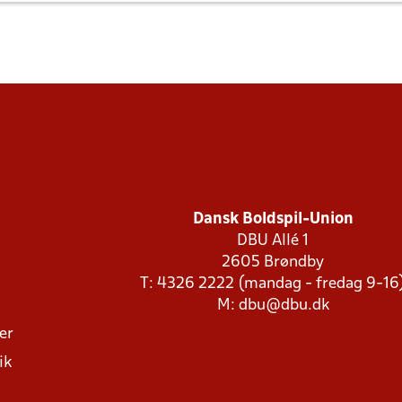
Dansk Boldspil-Union
DBU Allé 1
2605 Brøndby
T: 4326 2222 (mandag - fredag 9-16
M:
dbu@dbu.dk
ger
ik