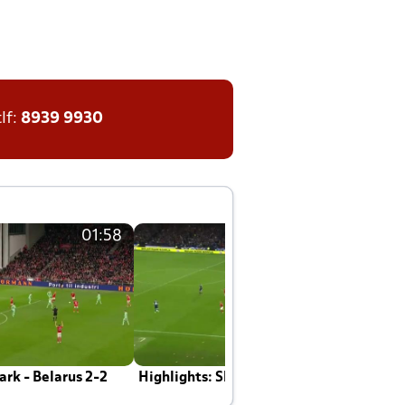
tlf:
8939 9930
01:58
01:58
rk - Belarus 2-2
Highlights: Skotland - Danmark 4-2
J
E