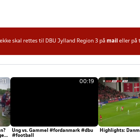
ke skal rettes til DBU Jylland Region 3 på
mail
eller på 
:11
00:19
en?
Ung vs. Gammel #fordanmark #dbu
Highlights: Danma
ger
#football