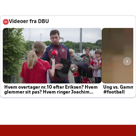
Videoer fra DBU
Hvem overtager nr.10 efter Eriksen? Hvem
Ung vs. Gamm
glemmer sit pas? Hvem ringer Joachim
#football
altid til efter kampe?