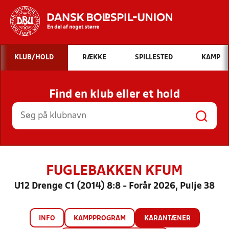
Hvad vil du søge efter?
KLUB/HOLD
RÆKKE
SPILLESTED
KAMP
INDHOLD OG NYHEDER
Find en klub eller et hold
STILLINGER, RESULTATER, KLUBBER OG
HOLD
FUGLEBAKKEN KFUM
U12 Drenge C1 (2014) 8:8 - Forår 2026, Pulje 38
INFO
KAMPPROGRAM
KARANTÆNER