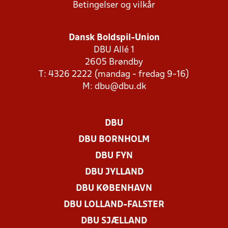
Betingelser og vilkår
Dansk Boldspil-Union
DBU Allé 1
2605 Brøndby
T: 4326 2222 (mandag - fredag 9-16)
M:
dbu@dbu.dk
DBU
DBU BORNHOLM
DBU FYN
DBU JYLLAND
DBU KØBENHAVN
DBU LOLLAND-FALSTER
DBU SJÆLLAND