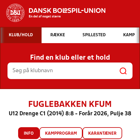
Hvad vil du søge efter?
KLUB/HOLD
RÆKKE
SPILLESTED
KAMP
INDHOLD OG NYHEDER
Find en klub eller et hold
STILLINGER, RESULTATER, KLUBBER OG
HOLD
FUGLEBAKKEN KFUM
U12 Drenge C1 (2014) 8:8 - Forår 2026, Pulje 38
INFO
KAMPPROGRAM
KARANTÆNER