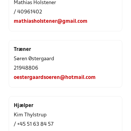
Mathias Holstener
/ 40961402
mathiasholstener@gmail.com
Træner
Søren Østergaard
21948806
oestergaardsoeren@hotmail.com
Hjælper
Kim Thylstrup
/ +45 51 63 84 57