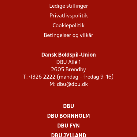
Ledige stillinger
Privatlivspolitik
Cookiepolitik
Betingelser og vilkår
Dansk Boldspil-Union
DBU Allé 1
2605 Brøndby
T: 4326 2222 (mandag - fredag 9-16)
M:
dbu@dbu.dk
DBU
DBU BORNHOLM
DBU FYN
DBU JYLLAND