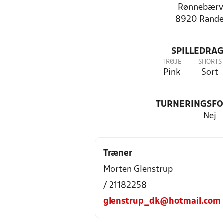
Rønnebærv
8920 Rande
SPILLEDRAG
TRØJE
SHORTS
Pink
Sort
TURNERINGSF
Nej
Træner
Morten Glenstrup
/ 21182258
glenstrup_dk@hotmail.com