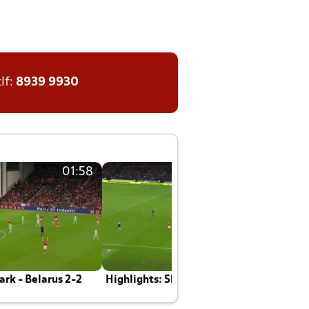
tlf:
8939 9930
01:58
01:58
rk - Belarus 2-2
Highlights: Skotland - Danmark 4-2
J
E