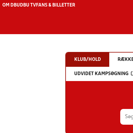
OM DBU
DBU TV
FANS & BILLETTER
KLUB/HOLD
RÆKK
UDVIDET KAMPSØGNING