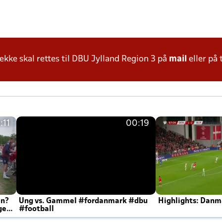
ke skal rettes til DBU Jylland Region 3 på
mail
eller på 
:11
00:19
en?
Ung vs. Gammel #fordanmark #dbu
Highlights: Danma
ger
#football