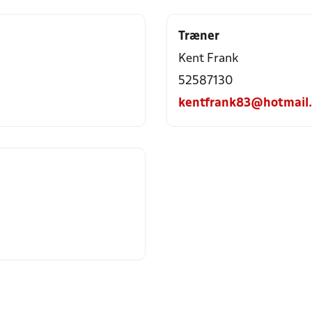
Træner
Kent Frank
52587130
kentfrank83@hotmail