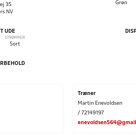
Grøn
ej 35
rs NV
T UDE
DIS
STRØMPER
Sort
ORBEHOLD
Træner
Martin Enevoldsen
/ 72149197
enevoldsen564@gmail