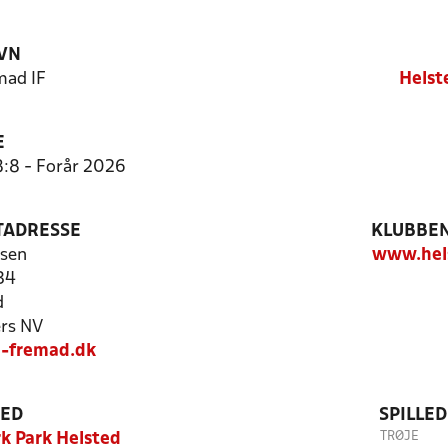
VN
mad IF
Helst
E
8:8 - Forår 2026
TADRESSE
KLUBBEN
sen
www.hel
34
d
rs NV
d-fremad.dk
TED
SPILLE
TRØJE
k Park Helsted