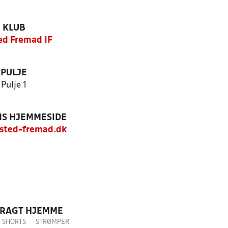
KLUB
ed Fremad IF
PULJE
Pulje 1
S HJEMMESIDE
sted-fremad.dk
DRAGT HJEMME
SHORTS
STRØMPER