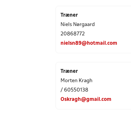
Træner
Niels Nørgaard
20868772
nielsn89@hotmail.com
Træner
Morten Kragh
/ 60550138
Oskragh@gmail.com