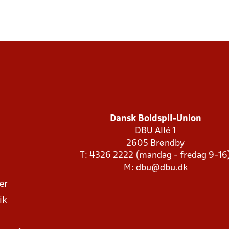
Dansk Boldspil-Union
DBU Allé 1
2605 Brøndby
T: 4326 2222 (mandag - fredag 9-16
M:
dbu@dbu.dk
ger
ik