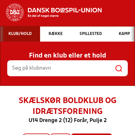
Hvad vil du søge efter?
KLUB/HOLD
RÆKKE
SPILLESTED
KAMP
INDHOLD OG NYHEDER
Find en klub eller et hold
STILLINGER, RESULTATER, KLUBBER OG
HOLD
SKÆLSKØR BOLDKLUB OG
IDRÆTSFORENING
U14 Drenge 2 (12) Forår, Pulje 2