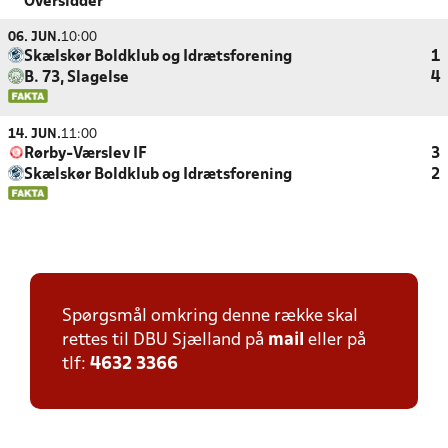
Oversidder
06. JUN.
10:00
Skælskør Boldklub og Idrætsforening
1
B. 73, Slagelse
4
14. JUN.
11:00
Rørby-Værslev IF
3
Skælskør Boldklub og Idrætsforening
2
Spørgsmål omkring denne række skal
rettes til DBU Sjælland på
mail
eller på
tlf:
4632 3366