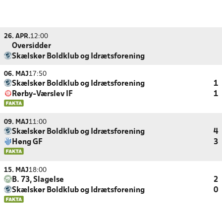
26. APR.
12:00
Oversidder
Skælskør Boldklub og Idrætsforening
06. MAJ
17:50
Skælskør Boldklub og Idrætsforening
1
Rørby-Værslev IF
1
09. MAJ
11:00
Skælskør Boldklub og Idrætsforening
4
Høng GF
3
15. MAJ
18:00
B. 73, Slagelse
2
Skælskør Boldklub og Idrætsforening
0