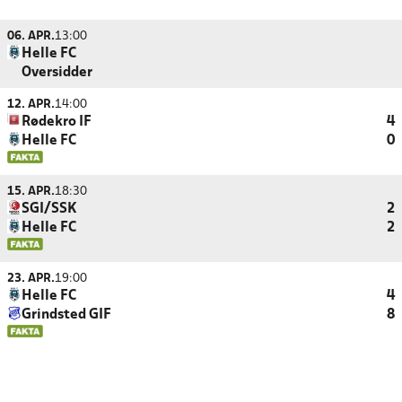
06. APR.
13:00
Helle FC
Oversidder
12. APR.
14:00
Rødekro IF
4
Helle FC
0
15. APR.
18:30
SGI/SSK
2
Helle FC
2
23. APR.
19:00
Helle FC
4
Grindsted GIF
8