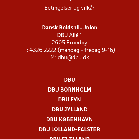
Betingelser og vilkår
Dansk Boldspil-Union
DBU Allé 1
2605 Brøndby
T: 4326 2222 (mandag - fredag 9-16)
M:
dbu@dbu.dk
DBU
DBU BORNHOLM
DBU FYN
DBU JYLLAND
DBU KØBENHAVN
DBU LOLLAND-FALSTER