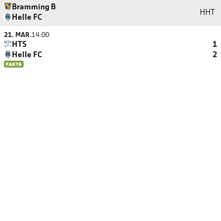
Bramming B
HHT
Helle FC
21. MAR.
14:00
HTS
1
Helle FC
2