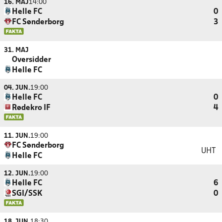
16. MAJ
14:00
Helle FC
0
FC Sønderborg
3
31. MAJ
Oversidder
Helle FC
04. JUN.
19:00
Helle FC
0
Rødekro IF
4
11. JUN.
19:00
FC Sønderborg
UHT
Helle FC
12. JUN.
19:00
Helle FC
6
SGI/SSK
0
18. JUN.
18:30