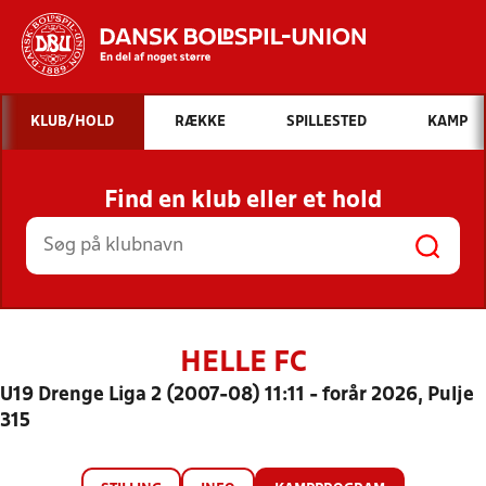
Hvad vil du søge efter?
KLUB/HOLD
RÆKKE
SPILLESTED
KAMP
INDHOLD OG NYHEDER
Find en klub eller et hold
STILLINGER, RESULTATER, KLUBBER OG
HOLD
HELLE FC
U19 Drenge Liga 2 (2007-08) 11:11 - forår 2026, Pulje
315