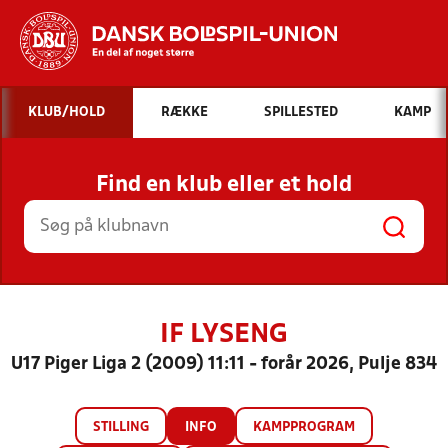
Hvad vil du søge efter?
KLUB/HOLD
RÆKKE
SPILLESTED
KAMP
INDHOLD OG NYHEDER
Find en klub eller et hold
STILLINGER, RESULTATER, KLUBBER OG
HOLD
IF LYSENG
U17 Piger Liga 2 (2009) 11:11 - forår 2026, Pulje 834
STILLING
INFO
KAMPPROGRAM