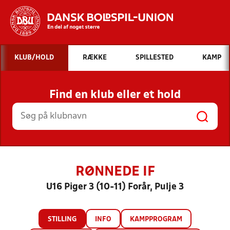
Hvad vil du søge efter?
KLUB/HOLD
RÆKKE
SPILLESTED
KAMP
INDHOLD OG NYHEDER
Find en klub eller et hold
STILLINGER, RESULTATER, KLUBBER OG
HOLD
RØNNEDE IF
U16 Piger 3 (10-11) Forår, Pulje 3
STILLING
INFO
KAMPPROGRAM