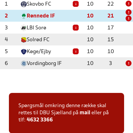
1
Skovbo FC
10
22
i
!
!
2
Rønnede IF
10
21
!
3
LBI Sorø
10
17
i
4
Solrød FC
10
15
5
Køge/Ejby
10
10
i
6
Vordingborg IF
10
3
!
Spørgsmål omkring denne række skal
rettes til DBU Sjælland på
mail
eller på
tlf:
4632 3366