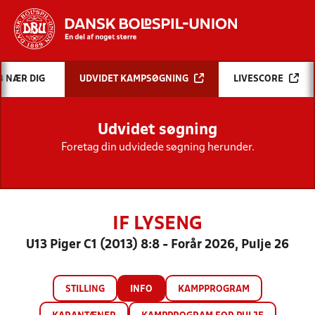
Hvad vil du søge efter?
B NÆR DIG
UDVIDET KAMPSØGNING
LIVESCORE
INDHOLD OG NYHEDER
Udvidet søgning
STILLINGER, RESULTATER, KLUBBER OG
HOLD
Foretag din udvidede søgning herunder.
IF LYSENG
U13 Piger C1 (2013) 8:8 - Forår 2026, Pulje 26
STILLING
INFO
KAMPPROGRAM