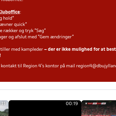
Kluboffice
:
g hold"
tævner quick"
e rækker og tryk "Søg"
inger og afslut med "Gem ændringer"
tiller med kampleder
– der er ikke mulighed for at bes
!
kontakt til Region 4's kontor på mail region4@dbujylland
:11
00:19