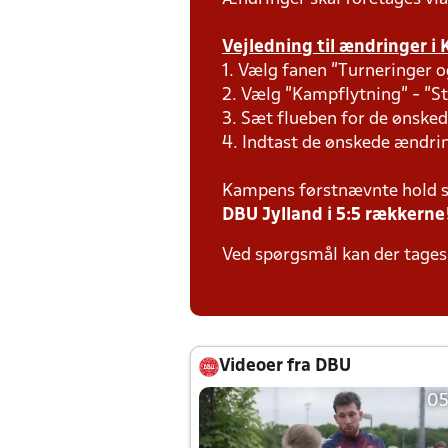
Vejledning til ændringer i 
1. Vælg fanen "Turneringer o
2. Vælg "Kampflytning" - "S
3. Sæt flueben for de ønsked
4. Indtast de ønskede ændr
Kampens førstnævnte hold s
DBU Jylland i 5:5 rækkerne
Ved spørgsmål kan der tages 
Videoer fra DBU
05