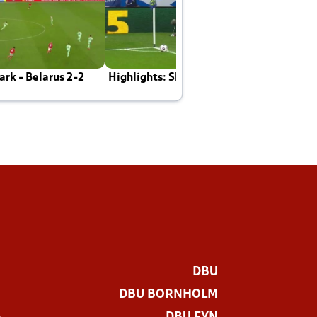
rk - Belarus 2-2
Highlights: Skotland - Danmark 4-2
J
E
DBU
DBU BORNHOLM