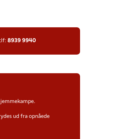
tlf:
8939 9940
or hjemmekampe.
rydes ud fra opnåede