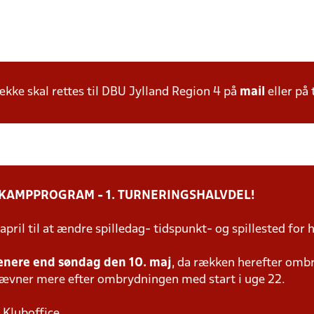
ke skal rettes til DBU Jylland Region 4 på
mail
eller på 
 KAMPPROGRAM - 1. TURNERINGSHALVDEL!
 april til at ændre spilledag- tidspunkt- og spillested f
enere end søndag den 10. maj
, da rækken herefter omb
tævner mere efter ombrydningen med start i uge 22.
 Kluboffice.