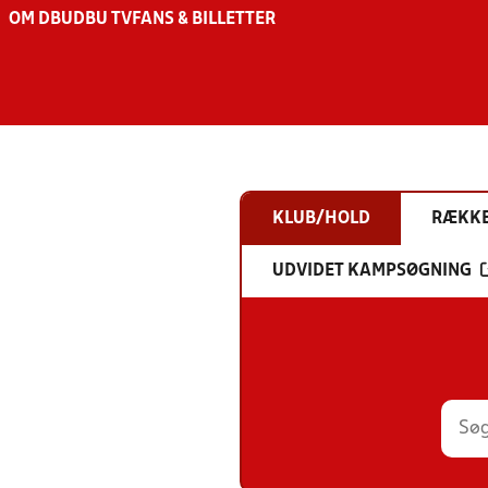
OM DBU
DBU TV
FANS & BILLETTER
KLUB/HOLD
RÆKK
UDVIDET KAMPSØGNING