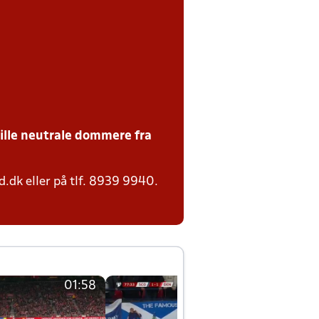
tille neutrale dommere fra
.dk eller på tlf. 8939 9940.
01:58
01:58