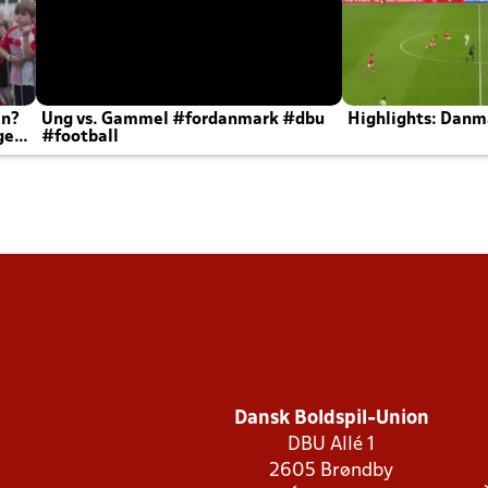
en?
Ung vs. Gammel #fordanmark #dbu
Highlights: Danma
ger
#football
Dansk Boldspil-Union
DBU Allé 1
2605 Brøndby