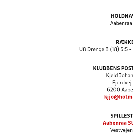
HOLDNA
Aabenraa
RÆKK
U8 Drenge B (18) 5:5 
KLUBBENS POS
Kjeld Joha
Fjordvej
6200 Aabe
kjjo@hotma
SPILLES
Aabenraa S
Vestvejen