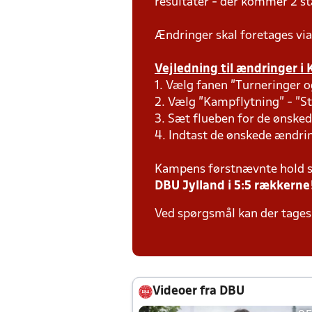
resultater - der kommer 2 s
Ændringer skal foretages via
Vejledning til ændringer i 
1. Vælg fanen "Turneringer o
2. Vælg "Kampflytning" - "S
3. Sæt flueben for de ønsked
4. Indtast de ønskede ændr
Kampens førstnævnte hold s
DBU Jylland i 5:5 rækkerne
Ved spørgsmål kan der tages 
Videoer fra DBU