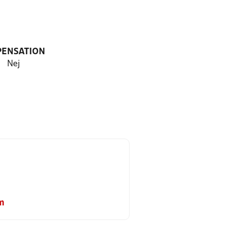
PENSATION
Nej
m