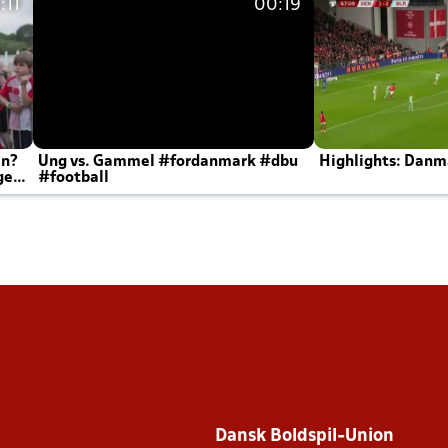
:11
00:19
en?
Ung vs. Gammel #fordanmark #dbu
Highlights: Danma
ger
#football
Dansk Boldspil-Union