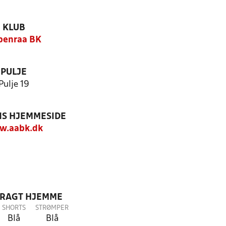
KLUB
benraa BK
PULJE
Pulje 19
S HJEMMESIDE
w.aabk.dk
DRAGT HJEMME
SHORTS
STRØMPER
Blå
Blå