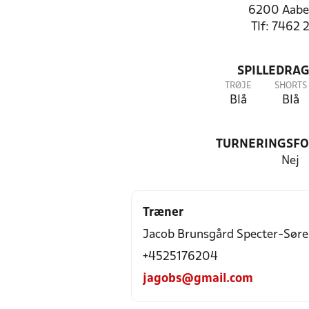
6200 Aabe
Tlf: 7462 
SPILLEDRAG
TRØJE
SHORTS
Blå
Blå
TURNERINGSF
Nej
Træner
Jacob Brunsgård Specter-Sør
+4525176204
jagobs@gmail.com