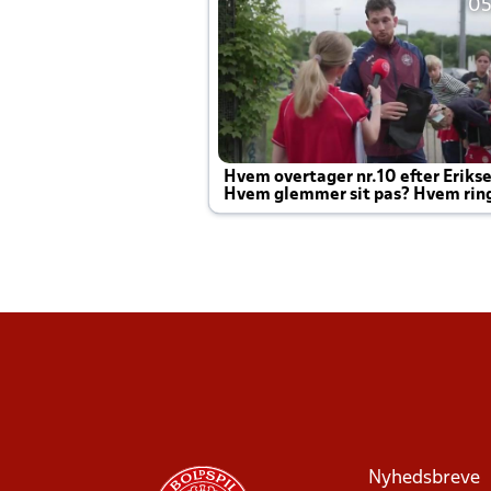
05
Hvem overtager nr.10 efter Eriks
Hvem glemmer sit pas? Hvem rin
Joachim altid til efter kampe?
Nyhedsbreve