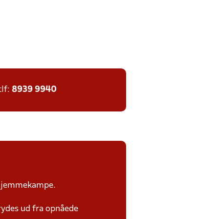
tlf:
8939 9940
or hjemmekampe.
rydes ud fra opnåede