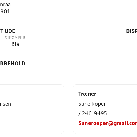
nraa
2901
T UDE
DIS
STRØMPER
Blå
ORBEHOLD
Træner
ensen
Sune Røper
/ 24619495
Suneroeper@gmail.co