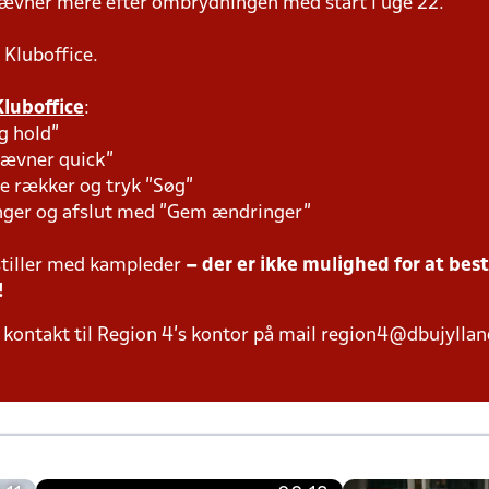
tævner mere efter ombrydningen med start i uge 22.
 Kluboffice.
Kluboffice
:
g hold"
tævner quick"
e rækker og tryk "Søg"
inger og afslut med "Gem ændringer"
tiller med kampleder
– der er ikke mulighed for at bes
!
kontakt til Region 4's kontor på mail region4@dbujylland