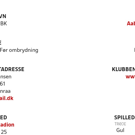
VN
 BK
Aa
E
- Før ombrydning
TADRESSE
KLUBBEN
nnsen
ww
 61
nraa
il.dk
TED
SPILLE
TRØJE
tadion
Gul
 25