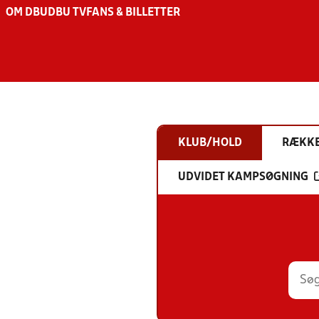
OM DBU
DBU TV
FANS & BILLETTER
KLUB/HOLD
RÆKK
UDVIDET KAMPSØGNING