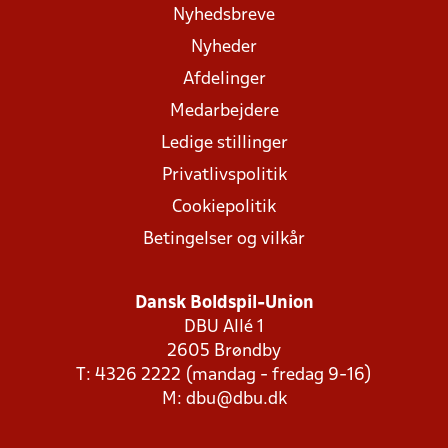
Nyhedsbreve
Nyheder
Afdelinger
Medarbejdere
Ledige stillinger
Privatlivspolitik
Cookiepolitik
Betingelser og vilkår
Dansk Boldspil-Union
DBU Allé 1
2605 Brøndby
T: 4326 2222 (mandag - fredag 9-16)
M:
dbu@dbu.dk