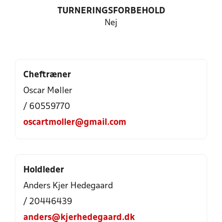
TURNERINGSFORBEHOLD
Nej
Cheftræner
Oscar Møller
/ 60559770
oscartmoller@gmail.com
Holdleder
Anders Kjer Hedegaard
/ 20446439
anders@kjerhedegaard.dk