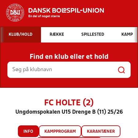
Hvad vil du søge efter?
KLUB/HOLD
RÆKKE
SPILLESTED
KAMP
INDHOLD OG NYHEDER
Find en klub eller et hold
STILLINGER, RESULTATER, KLUBBER OG
HOLD
FC HOLTE (2)
Ungdomspokalen U15 Drenge B (11) 25/26
INFO
KAMPPROGRAM
KARANTÆNER