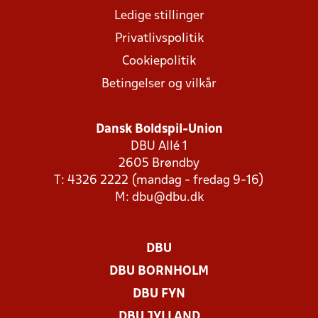
Ledige stillinger
Privatlivspolitik
Cookiepolitik
Betingelser og vilkår
Dansk Boldspil-Union
DBU Allé 1
2605 Brøndby
T: 4326 2222 (mandag - fredag 9-16)
M:
dbu@dbu.dk
DBU
DBU BORNHOLM
DBU FYN
DBU JYLLAND