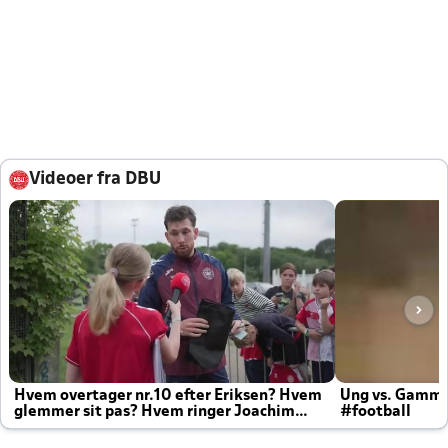
Videoer fra DBU
Hvem overtager nr.10 efter Eriksen? Hvem
Ung vs. Gamm
glemmer sit pas? Hvem ringer Joachim
#football
altid til efter kampe?