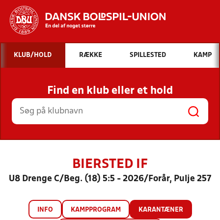
Hvad vil du søge efter?
KLUB/HOLD
RÆKKE
SPILLESTED
KAMP
INDHOLD OG NYHEDER
Find en klub eller et hold
STILLINGER, RESULTATER, KLUBBER OG
HOLD
BIERSTED IF
U8 Drenge C/Beg. (18) 5:5 - 2026/Forår, Pulje 257
INFO
KAMPPROGRAM
KARANTÆNER