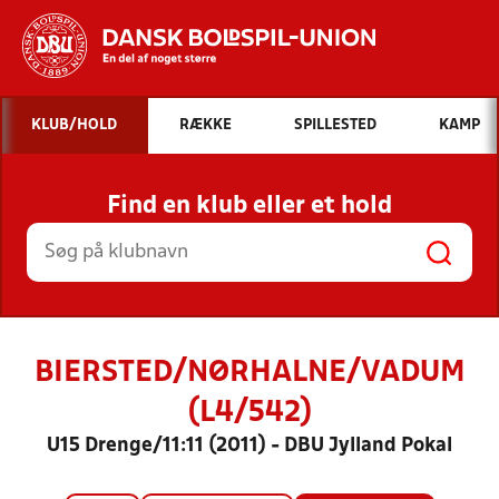
Hvad vil du søge efter?
KLUB/HOLD
RÆKKE
SPILLESTED
KAMP
INDHOLD OG NYHEDER
Find en klub eller et hold
STILLINGER, RESULTATER, KLUBBER OG
HOLD
BIERSTED/NØRHALNE/VADUM
(L4/542)
U15 Drenge/11:11 (2011) - DBU Jylland Pokal