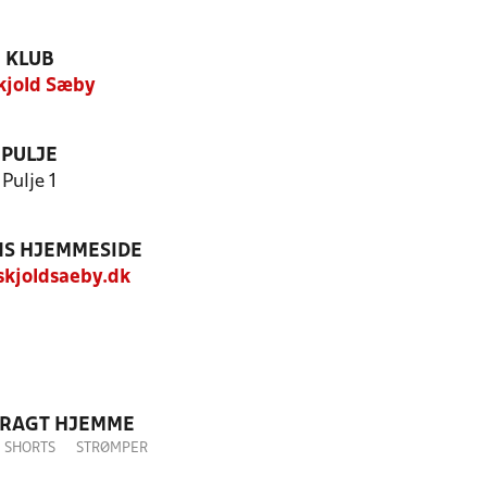
KLUB
Skjold Sæby
PULJE
Pulje 1
S HJEMMESIDE
kjoldsaeby.dk
DRAGT HJEMME
SHORTS
STRØMPER