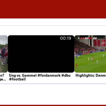
:11
00:19
en?
Ung vs. Gammel #fordanmark #dbu
Highlights: Danma
ger
#football