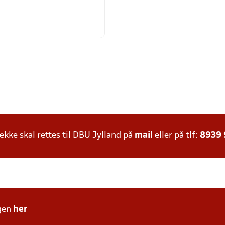
ke skal rettes til DBU Jylland på
mail
eller på tlf:
8939
gen
her