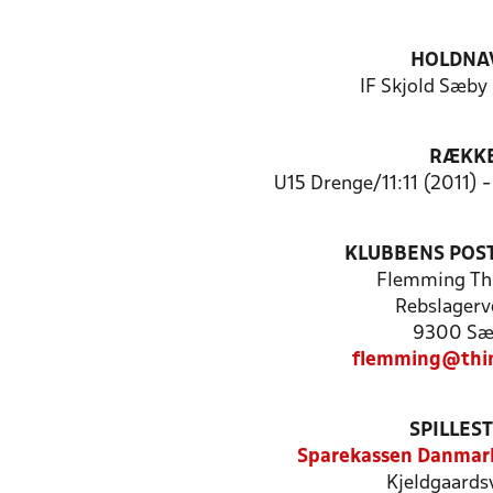
HOLDNA
IF Skjold Sæby
RÆKK
U15 Drenge/11:11 (2011) 
KLUBBENS POS
Flemming Th
Rebslagerv
9300 Sæ
flemming@thi
SPILLES
Sparekassen Danmar
Kjeldgaards