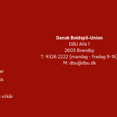
Dansk Boldspil-Union
DBU Allé 1
2605 Brøndby
T: 4326 2222 (mandag - fredag 9-16
M:
dbu@dbu.dk
ger
ik
 vilkår