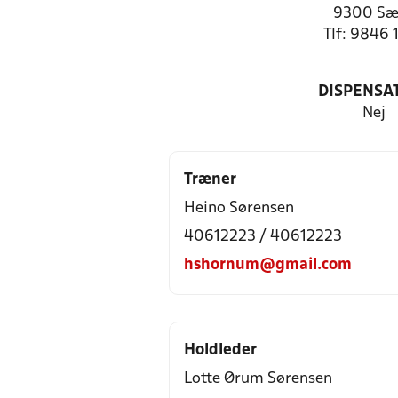
9300 Sæ
Tlf: 9846 
DISPENSA
Nej
Træner
Heino Sørensen
40612223 / 40612223
hshornum@gmail.com
Holdleder
Lotte Ørum Sørensen