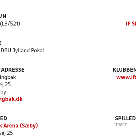
VN
 (L3/521)
IF 
E
- DBU Jylland Pokal
TADRESSE
KLUBBEN
ingbak
www.ifs
ej 25
by
ngbak.dk
TED
SPILLE
TRØJE
k Arena (Sæby)
vej 25