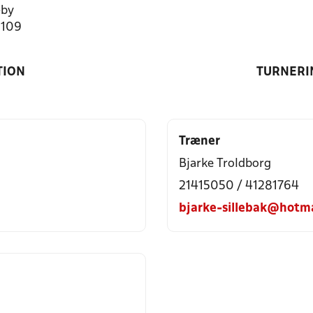
by
1109
TION
TURNERI
Træner
Bjarke Troldborg
21415050 / 41281764
bjarke-sillebak@hotm