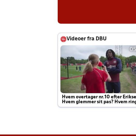
Videoer fra DBU
05
Hvem overtager nr.10 efter Eriks
Hvem glemmer sit pas? Hvem rin
Joachim altid til efter kampe?