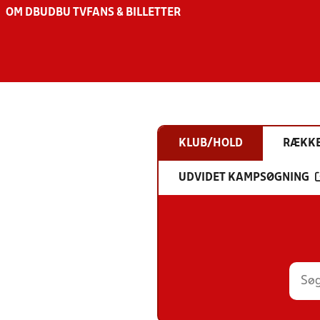
OM DBU
DBU TV
FANS & BILLETTER
KLUB/HOLD
RÆKK
UDVIDET KAMPSØGNING