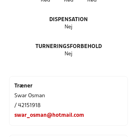
Rød
Rød
Rød
DISPENSATION
Nej
TURNERINGSFORBEHOLD
Nej
Træner
Swar Osman
/ 42151918
swar_osman@hotmail.com