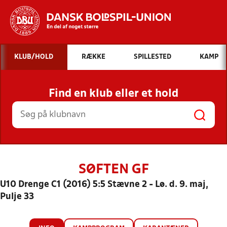
Hvad vil du søge efter?
KLUB/HOLD
RÆKKE
SPILLESTED
KAMP
INDHOLD OG NYHEDER
Find en klub eller et hold
STILLINGER, RESULTATER, KLUBBER OG
HOLD
SØFTEN GF
U10 Drenge C1 (2016) 5:5 Stævne 2 - Lø. d. 9. maj,
Pulje 33