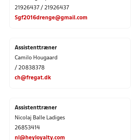
21926437 / 21926437
Sgf2016drenge@gmail.com
Assistenttræner
Camilo Hougaard
/ 20838378
ch@fregat.dk
Assistenttræner
Nicolaj Balle Ladiges
26853414
nl@heyloyalty.com