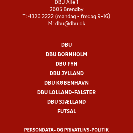
DBU Allé 1
2605 Brøndby
T: 4326 2222 (mandag - fredag 9-16)
M:
dbu@dbu.dk
DBU
DBU BORNHOLM
DBU FYN
DBU JYLLAND
DBU KØBENHAVN
DBU LOLLAND-FALSTER
DBU SJÆLLAND
FUTSAL
PERSONDATA- OG PRIVATLIVS-POLITIK