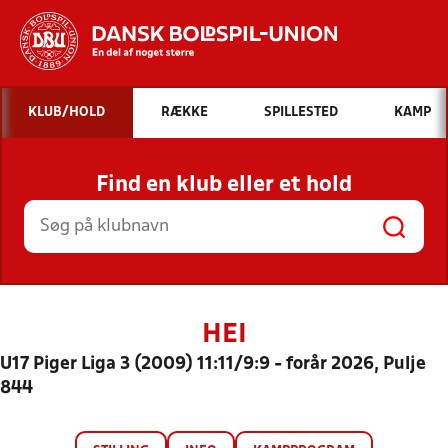
Hvad vil du søge efter?
KLUB/HOLD
RÆKKE
SPILLESTED
KAMP
INDHOLD OG NYHEDER
Find en klub eller et hold
STILLINGER, RESULTATER, KLUBBER OG
HOLD
HEI
U17 Piger Liga 3 (2009) 11:11/9:9 - forår 2026, Pulje
844