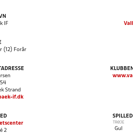
VN
k IF
Val
E
 (12) Forår
TADRESSE
KLUBBEN
rsen
www.val
 54
k Strand
aek-if.dk
TED
SPILLE
TRØJE
ætscenter
Gul
é 2