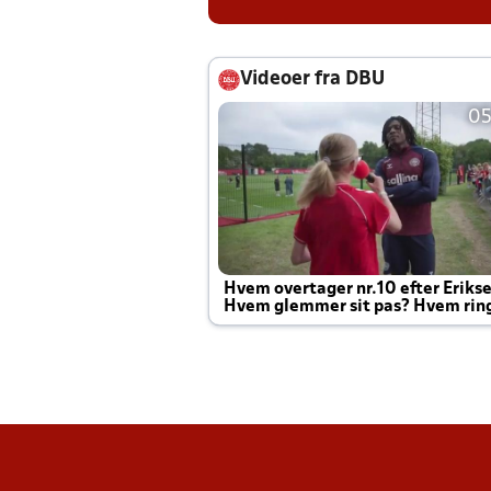
Videoer fra DBU
05
Hvem overtager nr.10 efter Eriks
Hvem glemmer sit pas? Hvem rin
Joachim altid til efter kampe?