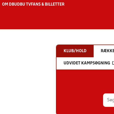
OM DBU
DBU TV
FANS & BILLETTER
KLUB/HOLD
RÆKK
UDVIDET KAMPSØGNING