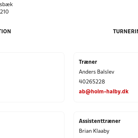
nsbæk
1210
TION
TURNERI
Træner
Anders Balslev
40265228
ab@holm-halby.dk
Assistenttræner
Brian Klaaby