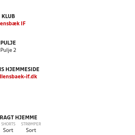
KLUB
lensbæk IF
PULJE
Pulje 2
S HJEMMESIDE
lensbaek-if.dk
DRAGT HJEMME
SHORTS
STRØMPER
Sort
Sort