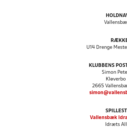
HOLDNA
Vallensbæ
RÆKK
U14 Drenge Mester
KLUBBENS POS
Simon Pete
Kløverbo
2665 Vallensbæ
simon@vallensb
SPILLES
Vallensbæk Idr
Idræts All