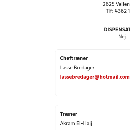
2625 Valle
Tlf: 4362 
DISPENSA
Nej
Cheftræner
Lasse Bredager
lassebredager@hotmail.com
Træner
Akram El-Hajj