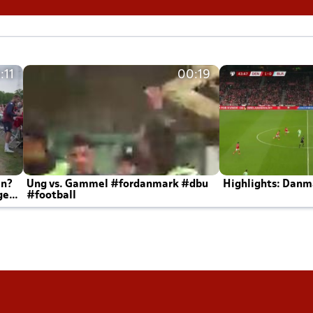
:11
00:19
en?
Ung vs. Gammel #fordanmark #dbu
Highlights: Danma
ger
#football