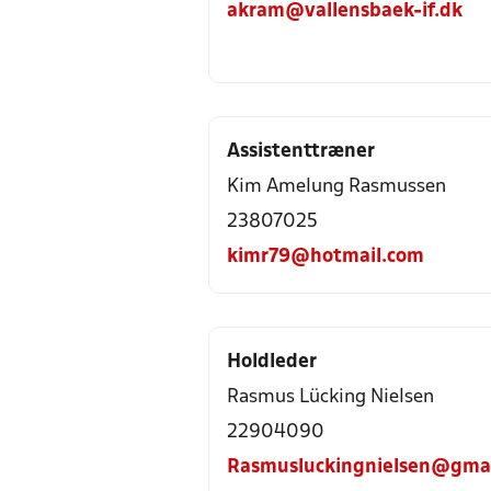
akram@vallensbaek-if.dk
Assistenttræner
Kim Amelung Rasmussen
23807025
kimr79@hotmail.com
Holdleder
Rasmus Lücking Nielsen
22904090
Rasmusluckingnielsen@gma