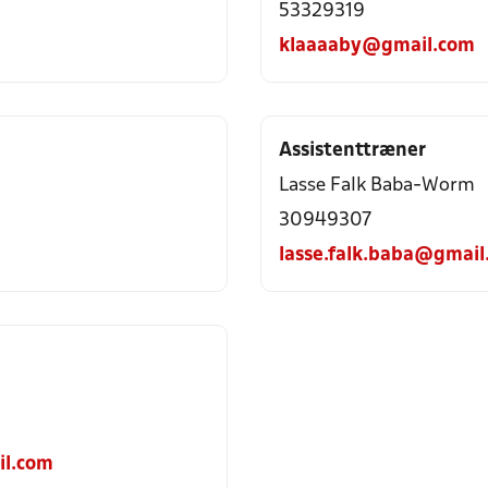
53329319
klaaaaby@gmail.com
Assistenttræner
Lasse Falk Baba-Worm
30949307
lasse.falk.baba@gmail
il.com