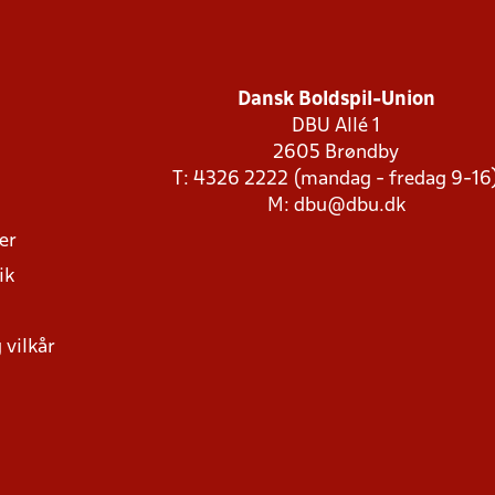
Dansk Boldspil-Union
DBU Allé 1
2605 Brøndby
T: 4326 2222 (mandag - fredag 9-16
M:
dbu@dbu.dk
ger
ik
 vilkår