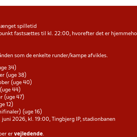
længet spilletid
kt fastsættes til kl. 22:00, hvorefter det er hjemmehol
ånden som de enkelte runder/kampe afvikles.
uge 34)
er (uge 38)
tober (uge 40)
 (uge 44)
r (uge 47)
ge 12)
mifinaler) (uge 16)
 juni 2026, kl. 19:00, Tingbjerg IP, stadionbanen
oer er
vejledende
.