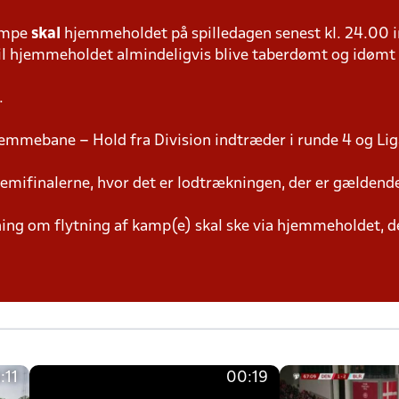
ampe
skal
hjemmeholdet på spilledagen senest kl. 24.00 i
 vil hjemmeholdet almindeligvis blive taberdømt og idømt
.
emmebane – Hold fra Division indtræder i runde 4 og Lig
semifinalerne, hvor det er lodtrækningen, der er gældend
g om flytning af kamp(e) skal ske via hjemmeholdet, der
:11
00:19