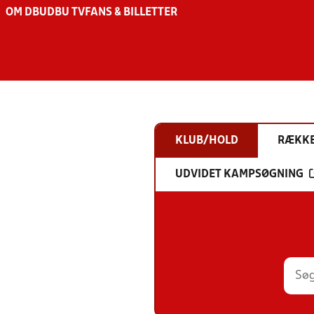
OM DBU
DBU TV
FANS & BILLETTER
KLUB/HOLD
RÆKK
UDVIDET KAMPSØGNING