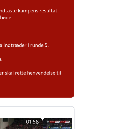
ndtaste kampens resultat.
 bøde.
a indtræder i runde 5.
e.
 skal rette henvendelse til
01:58
01:58