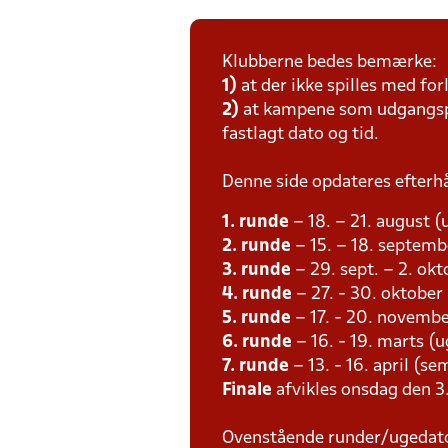
Klubberne bedes bemærke:
1)
at der ikke spilles med for
2)
at kampene som udgangspun
fastlagt dato og tid.
Denne side opdateres efterh
1. runde
– 18. – 21. august (
2. runde
– 15. – 18. septemb
3. runde
– 29. sept. – 2. ok
4. runde
– 27. - 30. oktober
5. runde
– 17. - 20. novembe
6. runde
– 16. - 19. marts (u
7. runde
– 13. - 16. april (se
Finale
afvikles onsdag den 3.
Ovenstående runder/ugedat