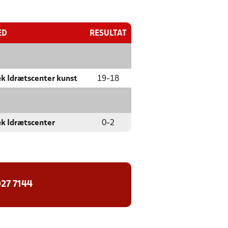
ED
RESULTAT
k Idrætscenter kunst
19
-
18
k Idrætscenter
0
-
2
27 7144