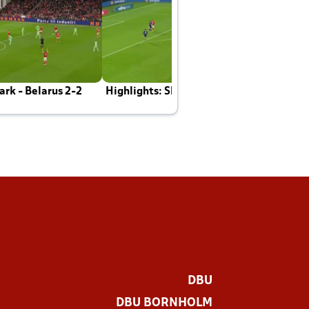
rk - Belarus 2-2
Highlights: Skotland - Danmark 4-2
J
E
DBU
DBU BORNHOLM