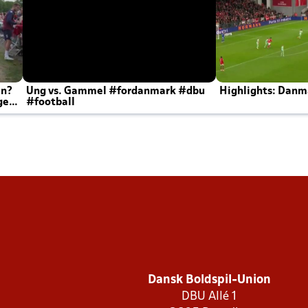
en?
Ung vs. Gammel #fordanmark #dbu
Highlights: Danma
ger
#football
Dansk Boldspil-Union
DBU Allé 1