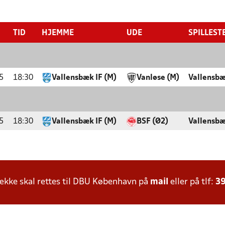
TID
HJEMME
UDE
SPILLEST
5
18:30
Vallensbæk IF (M)
Vanløse (M)
Vallensbæ
5
18:30
Vallensbæk IF (M)
BSF (Ø2)
Vallensbæ
kke skal rettes til DBU København på
mail
eller på tlf:
39