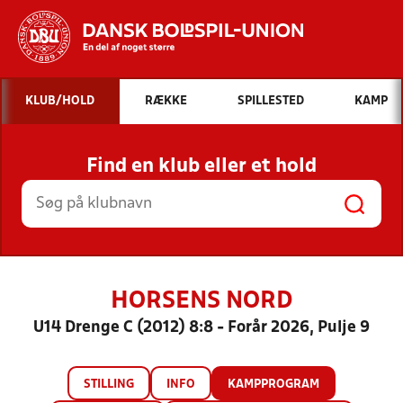
Hvad vil du søge efter?
KLUB/HOLD
RÆKKE
SPILLESTED
KAMP
INDHOLD OG NYHEDER
Find en klub eller et hold
STILLINGER, RESULTATER, KLUBBER OG
HOLD
HORSENS NORD
U14 Drenge C (2012) 8:8 - Forår 2026, Pulje 9
STILLING
INFO
KAMPPROGRAM