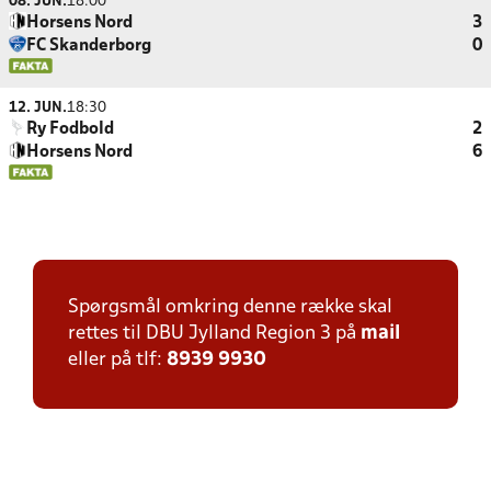
08. JUN.
18:00
Horsens Nord
3
FC Skanderborg
0
12. JUN.
18:30
Ry Fodbold
2
Horsens Nord
6
Spørgsmål omkring denne række skal
rettes til DBU Jylland Region 3 på
mail
eller på tlf:
8939 9930