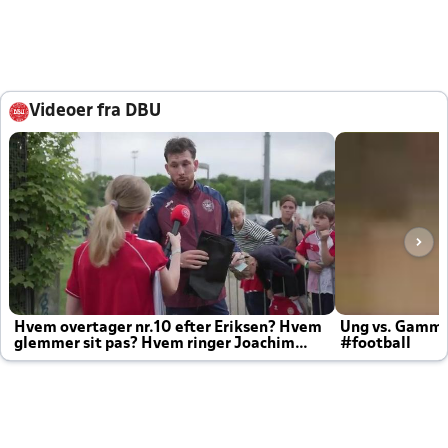
Videoer fra DBU
Hvem overtager nr.10 efter Eriksen? Hvem
Ung vs. Gamm
glemmer sit pas? Hvem ringer Joachim
#football
altid til efter kampe?