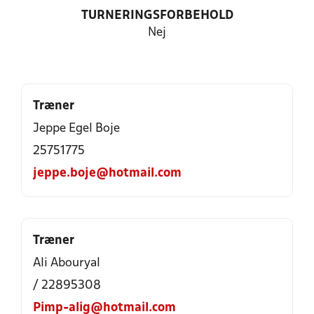
TURNERINGSFORBEHOLD
Nej
Træner
Jeppe Egel Boje
25751775
jeppe.boje@hotmail.com
Træner
Ali Abouryal
/ 22895308
Pimp-alig@hotmail.com