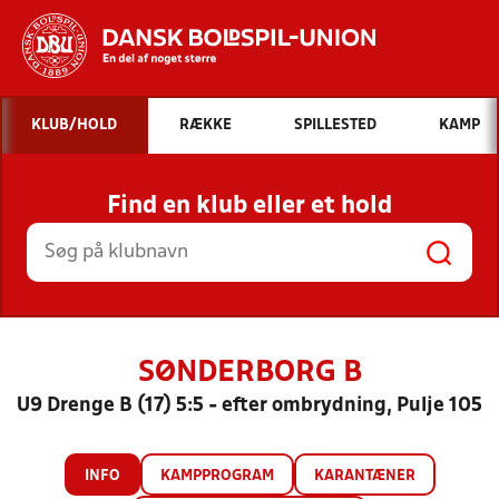
Hvad vil du søge efter?
KLUB/HOLD
RÆKKE
SPILLESTED
KAMP
INDHOLD OG NYHEDER
Find en klub eller et hold
STILLINGER, RESULTATER, KLUBBER OG
HOLD
SØNDERBORG B
U9 Drenge B (17) 5:5 - efter ombrydning, Pulje 105
INFO
KAMPPROGRAM
KARANTÆNER