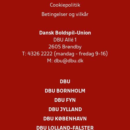
Cookiepolitik
Betingelser og vilkår
Dansk Boldspil-Union
DBU Allé 1
2605 Brøndby
T: 4326 2222 (mandag - fredag 9-16)
M:
dbu@dbu.dk
DBU
DBU BORNHOLM
DBU FYN
DBU JYLLAND
DBU KØBENHAVN
DBU LOLLAND-FALSTER