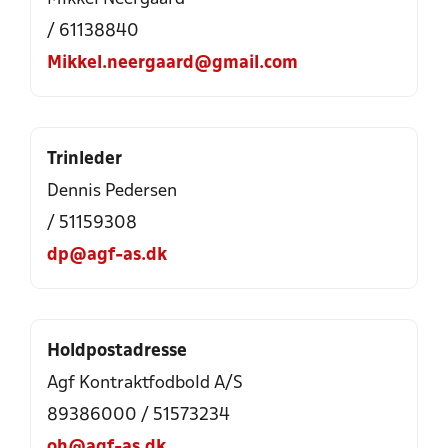
/ 61138840
Mikkel.neergaard@gmail.com
Trinleder
Dennis Pedersen
/ 51159308
dp@agf-as.dk
Holdpostadresse
Agf Kontraktfodbold A/S
89386000 / 51573234
oh@agf-as.dk