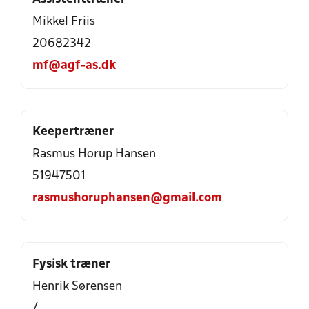
Mikkel Friis
20682342
mf@agf-as.dk
Keepertræner
Rasmus Horup Hansen
51947501
rasmushoruphansen@gmail.com
Fysisk træner
Henrik Sørensen
/