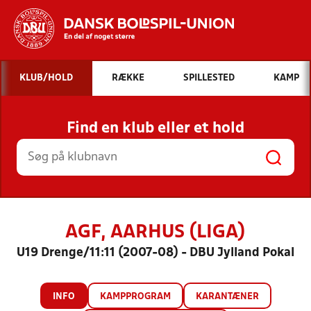
Hvad vil du søge efter?
KLUB/HOLD
RÆKKE
SPILLESTED
KAMP
INDHOLD OG NYHEDER
Find en klub eller et hold
STILLINGER, RESULTATER, KLUBBER OG
HOLD
AGF, AARHUS (LIGA)
U19 Drenge/11:11 (2007-08) - DBU Jylland Pokal
INFO
KAMPPROGRAM
KARANTÆNER