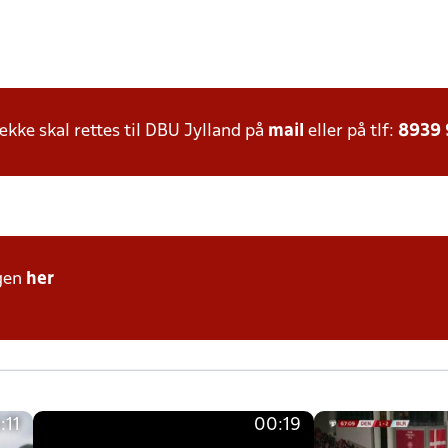
ke skal rettes til DBU Jylland på
mail
eller på tlf:
8939
gen
her
:11
00:19