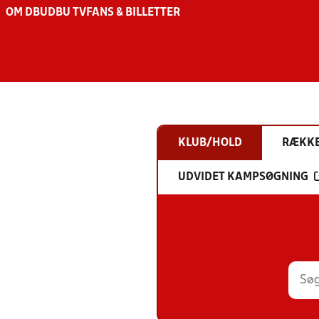
OM DBU
DBU TV
FANS & BILLETTER
KLUB/HOLD
RÆKK
UDVIDET KAMPSØGNING