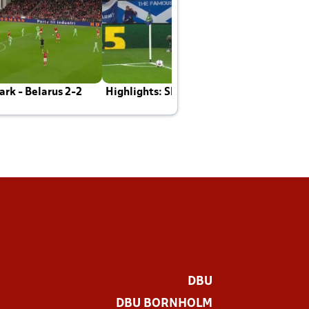
rk - Belarus 2-2
Highlights: Skotland - Danmark 4-2
J
E
DBU
DBU BORNHOLM