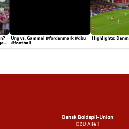
en?
Ung vs. Gammel #fordanmark #dbu
Highlights: Danma
ger
#football
Dansk Boldspil-Union
DBU Allé 1