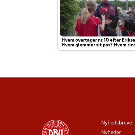
Hvem overtager nr.10 efter Eriks
Hvem glemmer sit pas? Hvem rin
Joachim altid til efter kampe?
Nyhedsbreve
Nyheder