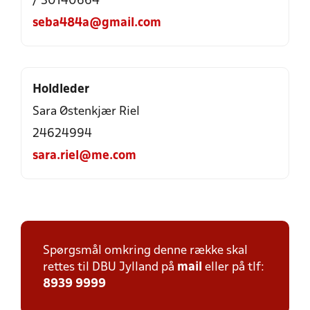
/ 30140664
seba484a@gmail.com
Holdleder
Sara Østenkjær Riel
24624994
sara.riel@me.com
Spørgsmål omkring denne række skal
rettes til DBU Jylland på
mail
eller på tlf:
8939 9999