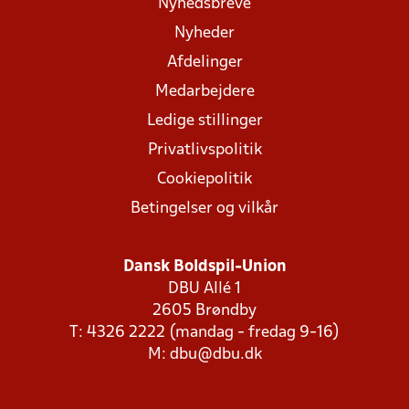
Nyhedsbreve
Nyheder
Afdelinger
Medarbejdere
Ledige stillinger
Privatlivspolitik
Cookiepolitik
Betingelser og vilkår
Dansk Boldspil-Union
DBU Allé 1
2605 Brøndby
T: 4326 2222 (mandag - fredag 9-16)
M:
dbu@dbu.dk