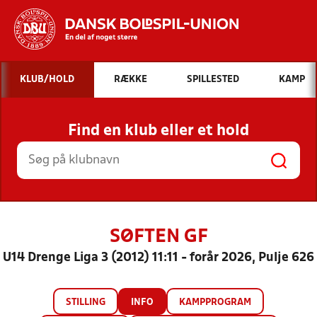
Hvad vil du søge efter?
KLUB/HOLD
RÆKKE
SPILLESTED
KAMP
INDHOLD OG NYHEDER
Find en klub eller et hold
STILLINGER, RESULTATER, KLUBBER OG
HOLD
SØFTEN GF
U14 Drenge Liga 3 (2012) 11:11 - forår 2026, Pulje 626
STILLING
INFO
KAMPPROGRAM