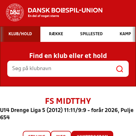
Hvad vil du søge efter?
KLUB/HOLD
RÆKKE
SPILLESTED
KAMP
INDHOLD OG NYHEDER
Find en klub eller et hold
STILLINGER, RESULTATER, KLUBBER OG
HOLD
FS MIDTTHY
U14 Drenge Liga 5 (2012) 11:11/9:9 - forår 2026, Pulje
654