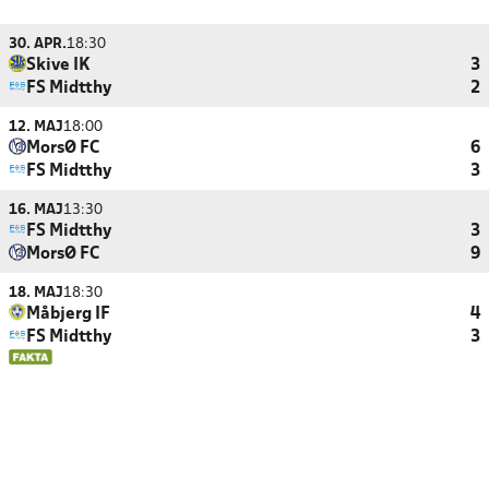
30. APR.
18:30
Skive IK
3
FS Midtthy
2
12. MAJ
18:00
MorsØ FC
6
FS Midtthy
3
16. MAJ
13:30
FS Midtthy
3
MorsØ FC
9
18. MAJ
18:30
Måbjerg IF
4
FS Midtthy
3