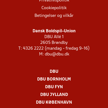
Privatlivspolitik
Cookiepolitik
Betingelser og vilkår
Dansk Boldspil-Union
DBU Allé 1
2605 Brøndby
T: 4326 2222 (mandag - fredag 9-16)
M:
dbu@dbu.dk
DBU
DBU BORNHOLM
DBU FYN
DBU JYLLAND
DBU KØBENHAVN