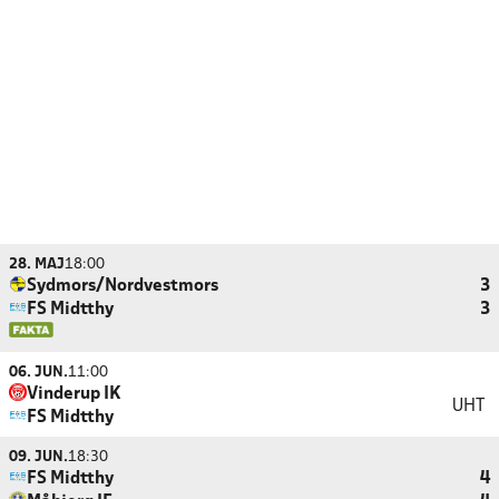
28. MAJ
18:00
Sydmors/Nordvestmors
3
FS Midtthy
3
06. JUN.
11:00
Vinderup IK
UHT
FS Midtthy
09. JUN.
18:30
FS Midtthy
4