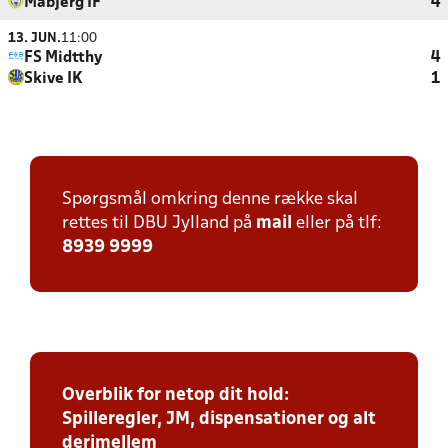
Måbjerg IF
4
13. JUN.
11:00
FS Midtthy
4
Skive IK
1
Spørgsmål omkring denne række skal
rettes til DBU Jylland på
mail
eller på tlf:
8939 9999
Overblik for netop dit hold:
Spilleregler, JM, dispensationer og alt
derimellem