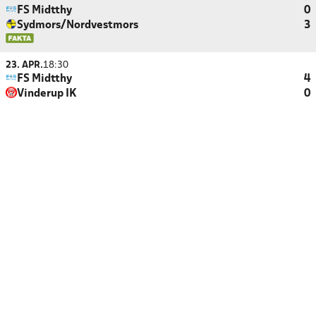
FS Midtthy
0
Sydmors/Nordvestmors
3
23. APR.
18:30
FS Midtthy
4
Vinderup IK
0