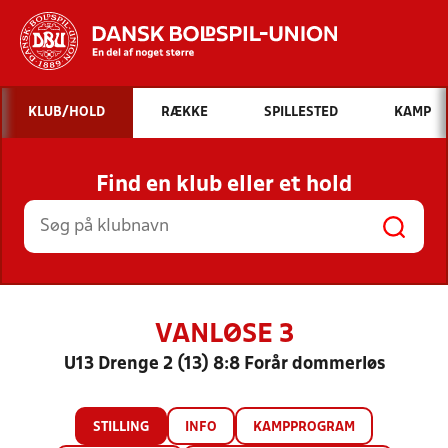
Hvad vil du søge efter?
KLUB/HOLD
RÆKKE
SPILLESTED
KAMP
INDHOLD OG NYHEDER
Find en klub eller et hold
STILLINGER, RESULTATER, KLUBBER OG
HOLD
VANLØSE 3
U13 Drenge 2 (13) 8:8 Forår dommerløs
STILLING
INFO
KAMPPROGRAM