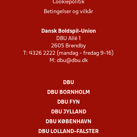
Cookiepolitik
Betingelser og vilkår
Dansk Boldspil-Union
DBU Allé 1
2605 Brøndby
T: 4326 2222 (mandag - fredag 9-16)
M:
dbu@dbu.dk
DBU
DBU BORNHOLM
DBU FYN
DBU JYLLAND
DBU KØBENHAVN
DBU LOLLAND-FALSTER