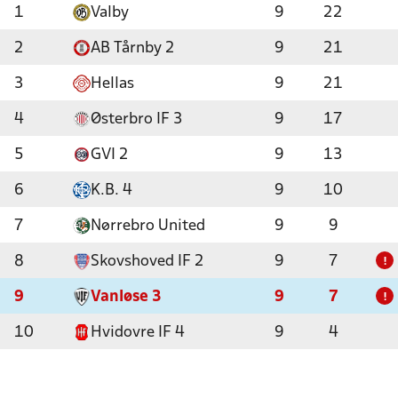
1
Valby
9
22
2
AB Tårnby 2
9
21
3
Hellas
9
21
4
Østerbro IF 3
9
17
5
GVI 2
9
13
6
K.B. 4
9
10
7
Nørrebro United
9
9
8
Skovshoved IF 2
9
7
!
9
Vanløse 3
9
7
!
10
Hvidovre IF 4
9
4