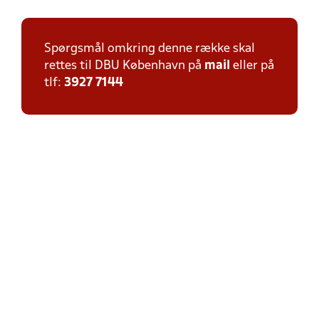
Spørgsmål omkring denne række skal
rettes til DBU København på
mail
eller på
tlf:
3927 7144