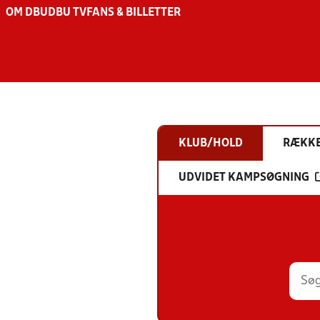
OM DBU
DBU TV
FANS & BILLETTER
KLUB/HOLD
RÆKK
UDVIDET KAMPSØGNING