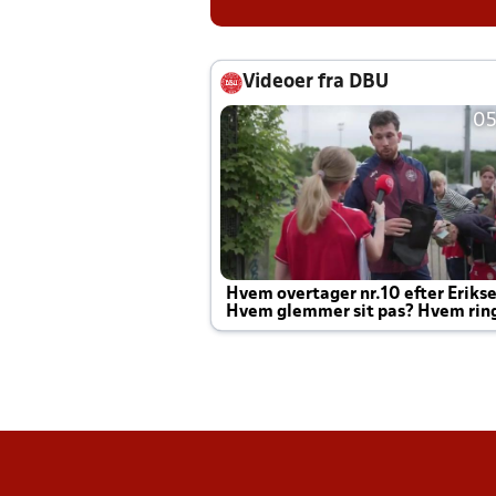
Videoer fra DBU
05
Hvem overtager nr.10 efter Eriks
Hvem glemmer sit pas? Hvem rin
Joachim altid til efter kampe?