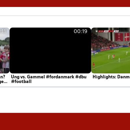
:11
00:19
en?
Ung vs. Gammel #fordanmark #dbu
Highlights: Danma
ger
#football