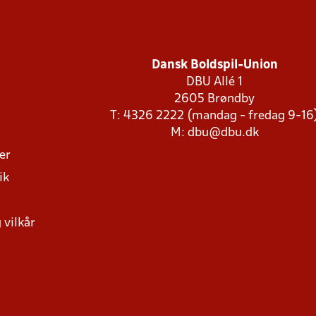
Dansk Boldspil-Union
DBU Allé 1
2605 Brøndby
T: 4326 2222 (mandag - fredag 9-16
M:
dbu@dbu.dk
ger
ik
 vilkår