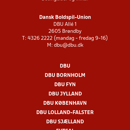
Dansk Boldspil-Union
DBU Allé 1
2605 Brøndby
T: 4326 2222 (mandag - fredag 9-16)
M:
dbu@dbu.dk
DBU
DBU BORNHOLM
DBU FYN
DBU JYLLAND
DBU KØBENHAVN
DBU LOLLAND-FALSTER
DBU SJÆLLAND