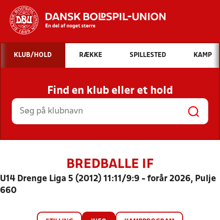
Hvad vil du søge efter?
KLUB/HOLD
RÆKKE
SPILLESTED
KAMP
INDHOLD OG NYHEDER
Find en klub eller et hold
STILLINGER, RESULTATER, KLUBBER OG
HOLD
BREDBALLE IF
U14 Drenge Liga 5 (2012) 11:11/9:9 - forår 2026, Pulje
660