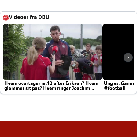
Videoer fra DBU
Hvem overtager nr.10 efter Eriksen? Hvem
Ung vs. Gamm
glemmer sit pas? Hvem ringer Joachim
#football
altid til efter kampe?