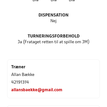
Blå
Blå
Blå
DISPENSATION
Nej
TURNERINGSFORBEHOLD
Ja (Frataget retten til at spille om JM)
Træner
Allan Bække
42191314
allansbaekke@gmail.com