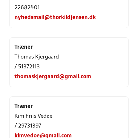
22682401
nyhedsmail@thorkildjensen.dk
Træner
Thomas Kjergaard
/ 51372113
thomaskjergaard@gmail.com
Træner
Kim Friis Vedøe
/ 29731397
kimvedoe@gmail.com