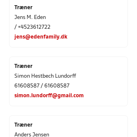
Træner
Jens M. Eden
/ +4523612722
jens@edenfamily.dk
Træner
Simon Hestbech Lundorff
61608587 / 61608587
simon.lundorff@gmail.com
Træner
Anders Jensen