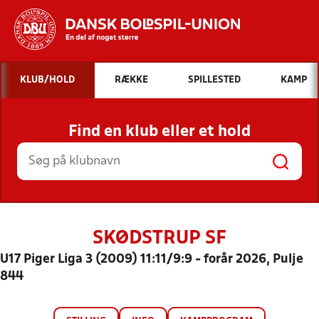
Hvad vil du søge efter?
KLUB/HOLD
RÆKKE
SPILLESTED
KAMP
INDHOLD OG NYHEDER
Find en klub eller et hold
STILLINGER, RESULTATER, KLUBBER OG
HOLD
SKØDSTRUP SF
U17 Piger Liga 3 (2009) 11:11/9:9 - forår 2026, Pulje
844