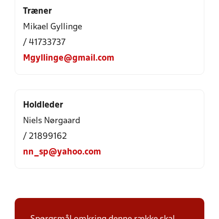
Træner
Mikael Gyllinge
/ 41733737
Mgyllinge@gmail.com
Holdleder
Niels Nørgaard
/ 21899162
nn_sp@yahoo.com