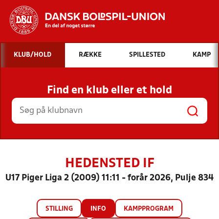
Hvad vil du søge efter?
KLUB/HOLD
RÆKKE
SPILLESTED
KAMP
INDHOLD OG NYHEDER
Find en klub eller et hold
STILLINGER, RESULTATER, KLUBBER OG
HOLD
HEDENSTED IF
U17 Piger Liga 2 (2009) 11:11 - forår 2026, Pulje 834
STILLING
INFO
KAMPPROGRAM