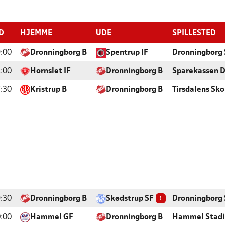
D
HJEMME
UDE
SPILLESTED
:00
Dronningborg B
Spentrup IF
Dronningborg 
:00
Hornslet IF
Dronningborg B
Sparekassen D
:30
Kristrup B
Dronningborg B
Tirsdalens Sko
!
:30
Dronningborg B
Skødstrup SF
Dronningborg 
:00
Hammel GF
Dronningborg B
Hammel Stad