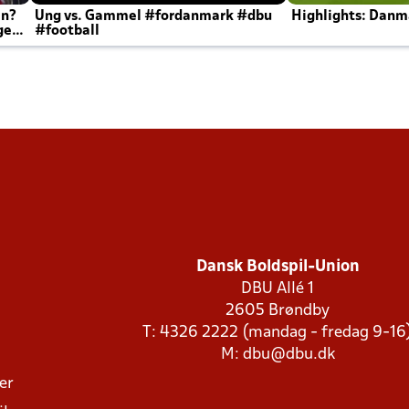
en?
Ung vs. Gammel #fordanmark #dbu
Highlights: Danma
ger
#football
Dansk Boldspil-Union
DBU Allé 1
2605 Brøndby
T: 4326 2222 (mandag - fredag 9-16
M:
dbu@dbu.dk
ger