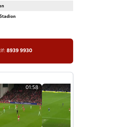
en
Stadion
tlf:
8939 9930
01:58
01:58