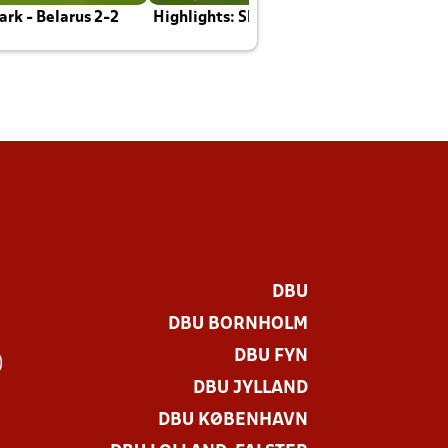
rk - Belarus 2-2
Highlights: Skotland - Danmark 4-2
J
E
DBU
DBU BORNHOLM
DBU FYN
)
DBU JYLLAND
DBU KØBENHAVN