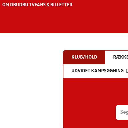
OM DBU
DBU TV
FANS & BILLETTER
KLUB/HOLD
RÆKK
UDVIDET KAMPSØGNING