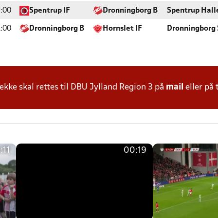
:00
Spentrup IF
Dronningborg B
Spentrup Hall
:00
Dronningborg B
Hornslet IF
Dronningborg 
ke skal rettes til DBU Jylland Region 3 på
mail
eller på 
:11
00:19