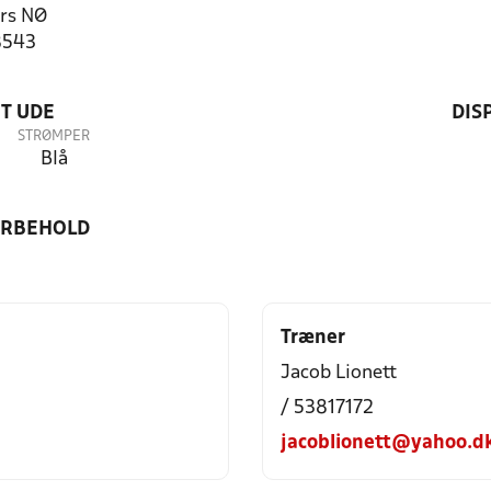
rs NØ
8543
T UDE
DIS
STRØMPER
Blå
ORBEHOLD
Træner
Jacob Lionett
/ 53817172
jacoblionett@yahoo.d