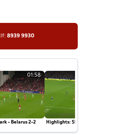
tlf:
8939 9930
01:58
01:58
rk - Belarus 2-2
Highlights: Skotland - Danmark 4-2
J
E