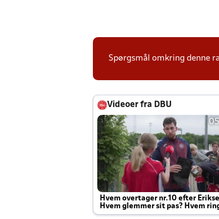
Spørgsmål omkring denne ræk
Videoer fra DBU
05
Hvem overtager nr.10 efter Eriks
Hvem glemmer sit pas? Hvem rin
Joachim altid til efter kampe?