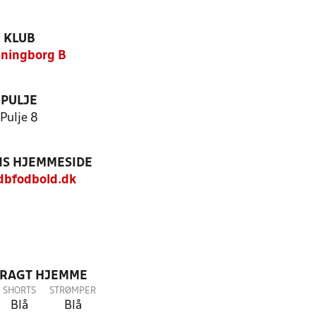
KLUB
ningborg B
PULJE
Pulje 8
S HJEMMESIDE
bfodbold.dk
DRAGT HJEMME
SHORTS
STRØMPER
Blå
Blå