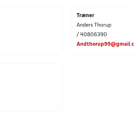
Træner
Anders Thorup
/ 40806390
Andthorup99@gmail.