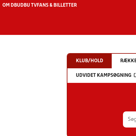
OM DBU
DBU TV
FANS & BILLETTER
KLUB/HOLD
RÆKK
UDVIDET KAMPSØGNING