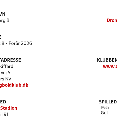
VN
rg B
Dron
E
:8 - Forår 2026
TADRESSE
KLUBBEN
kiffard
www.d
Vej 5
rs NV
gboldklub.dk
TED
SPILLE
TRØJE
 Stadion
Gul
 191