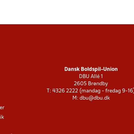
Dansk Boldspil-Union
DBU Allé 1
2605 Brøndby
T: 4326 2222 (mandag - fredag 9-16
M:
dbu@dbu.dk
ger
ik