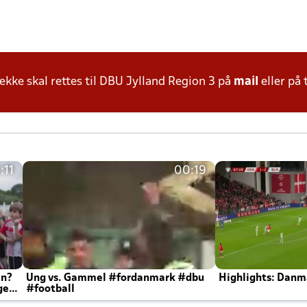
ke skal rettes til DBU Jylland Region 3 på
mail
eller på 
:11
00:19
en?
Ung vs. Gammel #fordanmark #dbu
Highlights: Danma
ger
#football