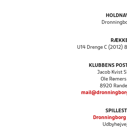
HOLDNA
Dronningbo
RÆKK
U14 Drenge C (2012) 8
KLUBBENS POS
Jacob Kvist S
Ole Rømers 
8920 Rande
mail@dronningbor
SPILLES
Dronningborg
Udbyhøjvej