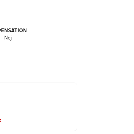
PENSATION
Nej
k