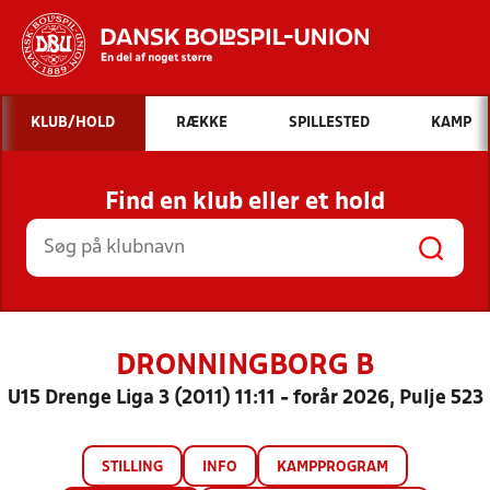
Hvad vil du søge efter?
KLUB/HOLD
RÆKKE
SPILLESTED
KAMP
INDHOLD OG NYHEDER
Find en klub eller et hold
STILLINGER, RESULTATER, KLUBBER OG
HOLD
DRONNINGBORG B
U15 Drenge Liga 3 (2011) 11:11 - forår 2026, Pulje 523
STILLING
INFO
KAMPPROGRAM