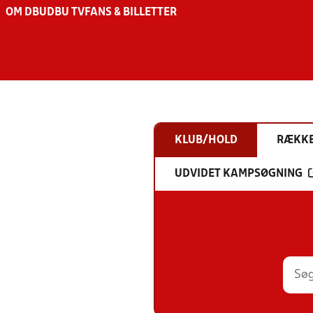
OM DBU
DBU TV
FANS & BILLETTER
KLUB/HOLD
RÆKK
UDVIDET KAMPSØGNING