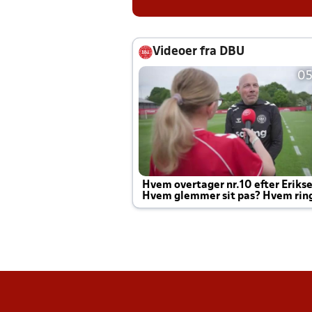
Videoer fra DBU
05
Hvem overtager nr.10 efter Eriks
Hvem glemmer sit pas? Hvem rin
Joachim altid til efter kampe?