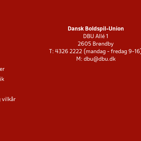
Dansk Boldspil-Union
DBU Allé 1
2605 Brøndby
T: 4326 2222 (mandag - fredag 9-16
M:
dbu@dbu.dk
ger
ik
 vilkår