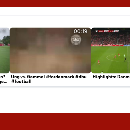
:11
00:19
en?
Ung vs. Gammel #fordanmark #dbu
Highlights: Danma
ger
#football