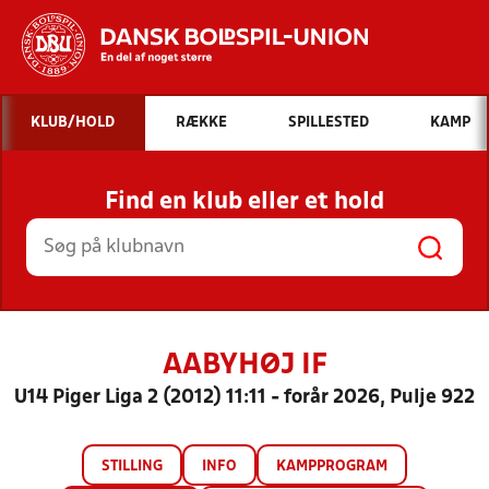
Hvad vil du søge efter?
KLUB/HOLD
RÆKKE
SPILLESTED
KAMP
INDHOLD OG NYHEDER
Find en klub eller et hold
STILLINGER, RESULTATER, KLUBBER OG
HOLD
AABYHØJ IF
U14 Piger Liga 2 (2012) 11:11 - forår 2026, Pulje 922
STILLING
INFO
KAMPPROGRAM