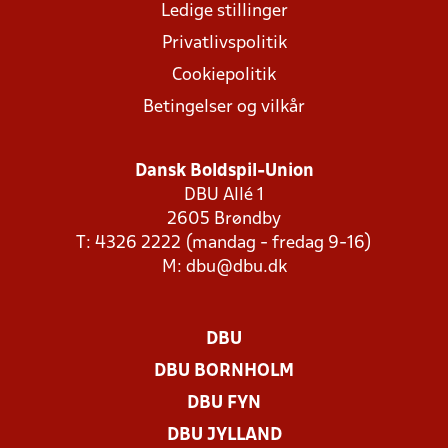
Ledige stillinger
Privatlivspolitik
Cookiepolitik
Betingelser og vilkår
Dansk Boldspil-Union
DBU Allé 1
2605 Brøndby
T: 4326 2222 (mandag - fredag 9-16)
M:
dbu@dbu.dk
DBU
DBU BORNHOLM
DBU FYN
DBU JYLLAND