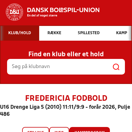
Hvad vil du søge efter?
KLUB/HOLD
RÆKKE
SPILLESTED
KAMP
INDHOLD OG NYHEDER
Find en klub eller et hold
STILLINGER, RESULTATER, KLUBBER OG
HOLD
FREDERICIA FODBOLD
U16 Drenge Liga 5 (2010) 11:11/9:9 - forår 2026, Pulje
486