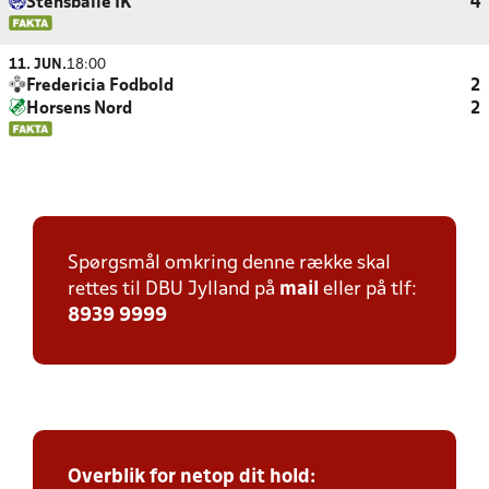
Stensballe IK
4
11. JUN.
18:00
Fredericia Fodbold
2
Horsens Nord
2
Spørgsmål omkring denne række skal
rettes til DBU Jylland på
mail
eller på tlf:
8939 9999
Overblik for netop dit hold: