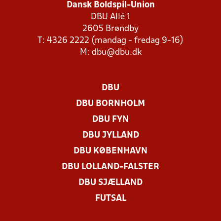
Dansk Boldspil-Union
DBU Allé 1
2605 Brøndby
T: 4326 2222 (mandag - fredag 9-16)
M:
dbu@dbu.dk
DBU
DBU BORNHOLM
DBU FYN
DBU JYLLAND
DBU KØBENHAVN
DBU LOLLAND-FALSTER
DBU SJÆLLAND
FUTSAL