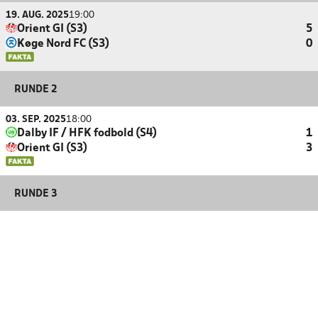
19. AUG. 2025
19:00
Orient GI (S3)
5
Køge Nord FC (S3)
0
RUNDE 2
03. SEP. 2025
18:00
Dalby IF / HFK fodbold (S4)
1
Orient GI (S3)
3
RUNDE 3