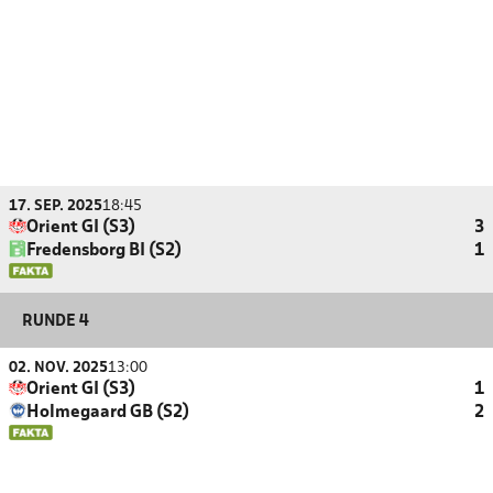
17. SEP. 2025
18:45
Orient GI (S3)
3
Fredensborg BI (S2)
1
RUNDE 4
02. NOV. 2025
13:00
Orient GI (S3)
1
Holmegaard GB (S2)
2