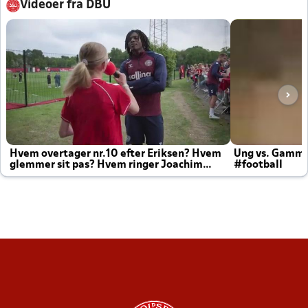
Videoer fra DBU
Hvem overtager nr.10 efter Eriksen? Hvem
Ung vs. Gamm
glemmer sit pas? Hvem ringer Joachim
#football
altid til efter kampe?