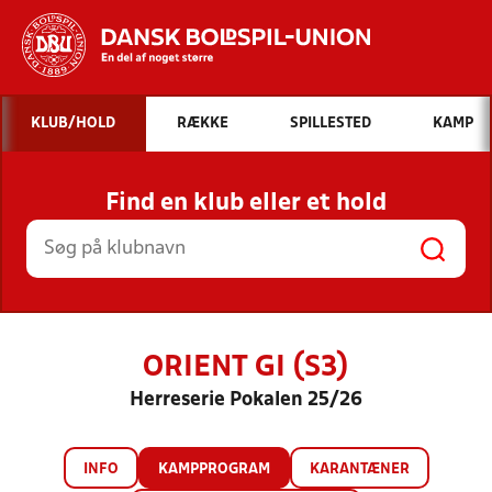
Hvad vil du søge efter?
KLUB/HOLD
RÆKKE
SPILLESTED
KAMP
INDHOLD OG NYHEDER
Find en klub eller et hold
STILLINGER, RESULTATER, KLUBBER OG
HOLD
ORIENT GI (S3)
Herreserie Pokalen 25/26
INFO
KAMPPROGRAM
KARANTÆNER