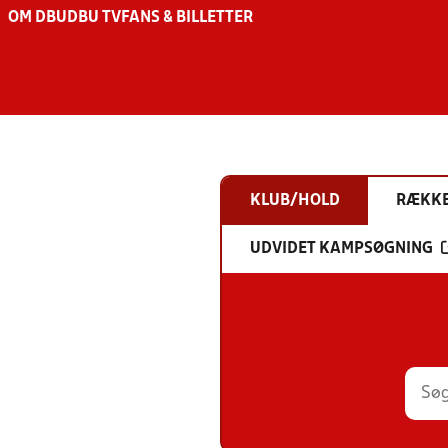
OM DBU
DBU TV
FANS & BILLETTER
KLUB/HOLD
RÆKK
UDVIDET KAMPSØGNING