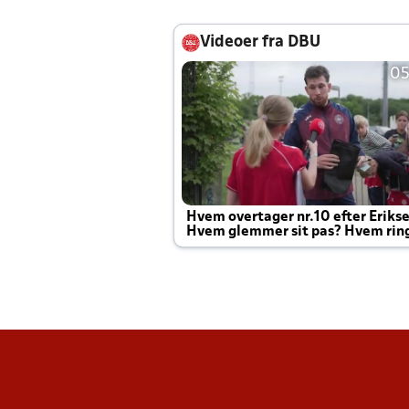
Videoer fra DBU
05
Hvem overtager nr.10 efter Eriks
Hvem glemmer sit pas? Hvem rin
Joachim altid til efter kampe?