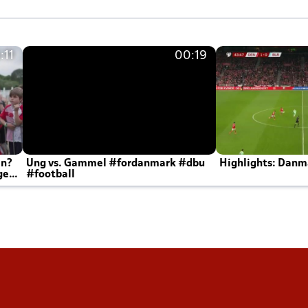
:11
00:19
en?
Ung vs. Gammel #fordanmark #dbu
Highlights: Danma
ger
#football