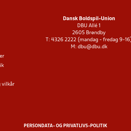
Dansk Boldspil-Union
DBU Allé 1
2605 Brøndby
T: 4326 2222 (mandag - fredag 9-16
M:
dbu@dbu.dk
ger
ik
 vilkår
PERSONDATA- OG PRIVATLIVS-POLITIK