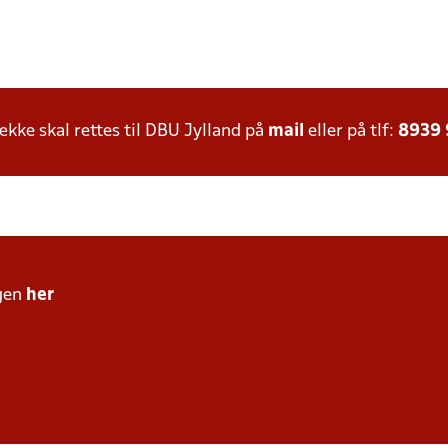
ke skal rettes til DBU Jylland på
mail
eller på tlf:
8939
gen
her