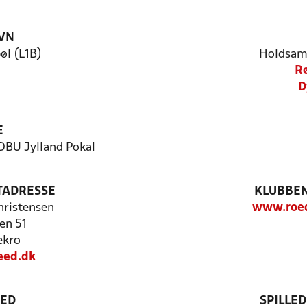
VN
l (L1B)
Holdsam
Rø
D
E
 DBU Jylland Pokal
TADRESSE
KLUBBEN
hristensen
www.roed
en 51
ekro
ed.dk
TED
SPILLE