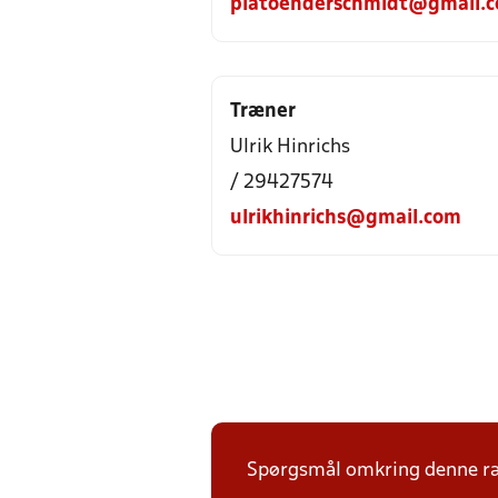
piatoenderschmidt@gmail.
Træner
Ulrik Hinrichs
/ 29427574
ulrikhinrichs@gmail.com
Spørgsmål omkring denne ræk