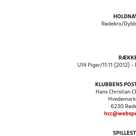
HOLDNA
Rødekro/Dybbø
RÆKK
U14 Piger/11:11 (2012) -
KLUBBENS POS
Hans Christian C
Hvedemark
6230 Rød
hcc@webspe
SPILLES