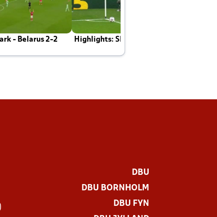
rk - Belarus 2-2
Highlights: Skotland - Danmark 4-2
J
E
DBU
DBU BORNHOLM
DBU FYN
)