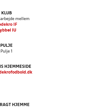
KLUB
arbejde mellem
dekro IF
ybbøl IU
PULJE
Pulje 1
S HJEMMESIDE
ekrofodbold.dk
DRAGT HJEMME