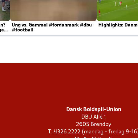
en?
Ung vs. Gammel #fordanmark #dbu
Highlights: Danma
ger
#football
Dansk Boldspil-Union
DBU Allé 1
2605 Brøndby
T: 4326 2222 (mandag - fredag 9-16