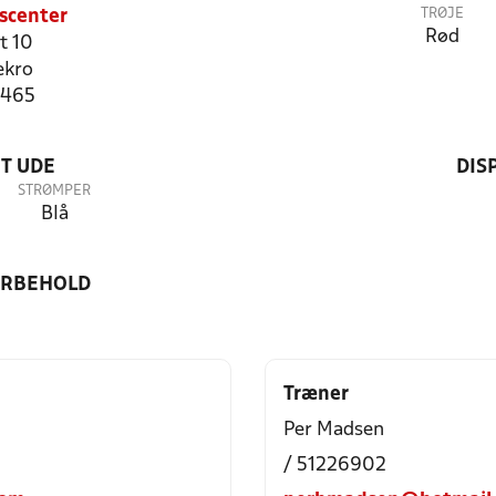
TRØJE
scenter
Rød
t 10
ekro
2465
T UDE
DIS
STRØMPER
Blå
ORBEHOLD
Træner
Per Madsen
/ 51226902