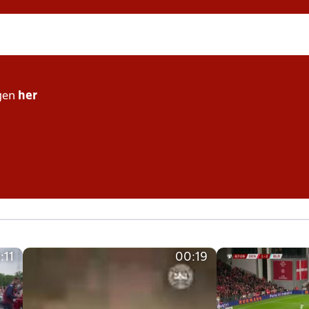
gen
her
:11
00:19