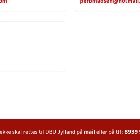
com
perbmadsen@hotmail
ke skal rettes til DBU Jylland på
mail
eller på tlf:
8939