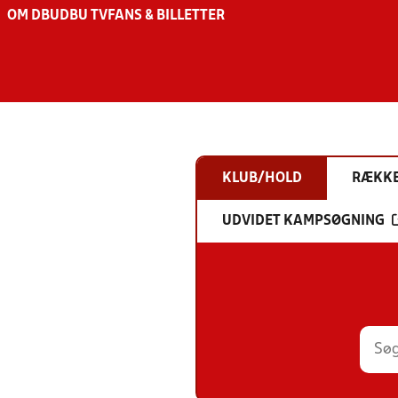
OM DBU
DBU TV
FANS & BILLETTER
KLUB/HOLD
RÆKK
UDVIDET KAMPSØGNING