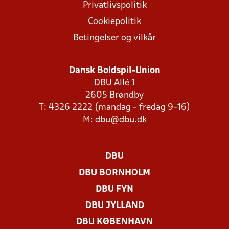
Privatlivspolitik
Cookiepolitik
Betingelser og vilkår
Dansk Boldspil-Union
DBU Allé 1
2605 Brøndby
T: 4326 2222 (mandag - fredag 9-16)
M:
dbu@dbu.dk
DBU
DBU BORNHOLM
DBU FYN
DBU JYLLAND
DBU KØBENHAVN