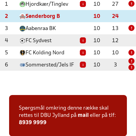
1
Hjordkær/Tinglev
10
27
i
!
2
Sønderborg B
10
24
3
Aabenraa BK
10
13
!
4
FC Sydvest
10
12
i
5
FC Kolding Nord
10
10
i
!
!
6
Sommersted/Jels IF
10
3
i
!
Spørgsmål omkring denne række skal
rettes til DBU Jylland på
mail
eller på tlf:
8939 9999