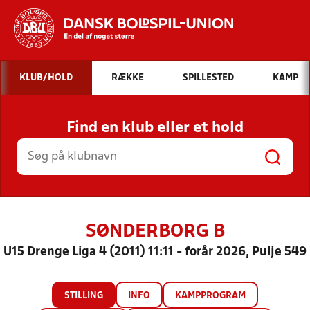
Hvad vil du søge efter?
KLUB/HOLD
RÆKKE
SPILLESTED
KAMP
INDHOLD OG NYHEDER
Find en klub eller et hold
STILLINGER, RESULTATER, KLUBBER OG
HOLD
SØNDERBORG B
U15 Drenge Liga 4 (2011) 11:11 - forår 2026, Pulje 549
STILLING
INFO
KAMPPROGRAM