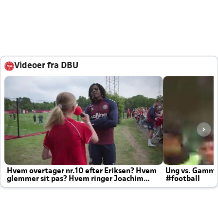
Videoer fra DBU
Hvem overtager nr.10 efter Eriksen? Hvem
Ung vs. Gamm
glemmer sit pas? Hvem ringer Joachim
#football
altid til efter kampe?