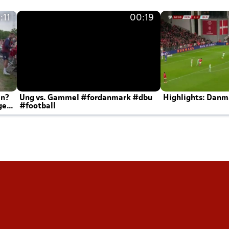
:11
00:19
en?
Ung vs. Gammel #fordanmark #dbu
Highlights: Danma
ger
#football