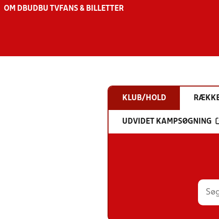
OM DBU
DBU TV
FANS & BILLETTER
KLUB/HOLD
RÆKK
UDVIDET KAMPSØGNING