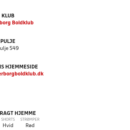
KLUB
borg Boldklub
PULJE
ulje 549
S HJEMMESIDE
rborgboldklub.dk
DRAGT HJEMME
SHORTS
STRØMPER
Hvid
Rød