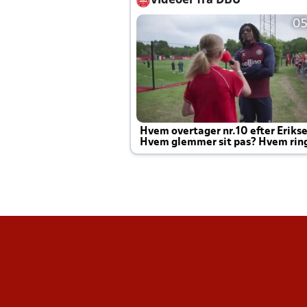
Videoer fra DBU
05
Hvem overtager nr.10 efter Eriks
Hvem glemmer sit pas? Hvem rin
Joachim altid til efter kampe?