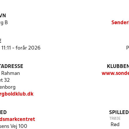
VN
g B
Sønder
E
 11:11 - forår 2026
P
TADRESSE
KLUBBEN
l Rahman
www.sonde
t 32
enborg
gboldklub.dk
TED
SPILLE
TRØJE
ndsmarkcentret
Rød
ens Vej 100