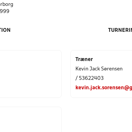
rborg
7999
TION
TURNERI
Træner
Kevin Jack Sørensen
/ 53622403
kevin.jack.sorensen@