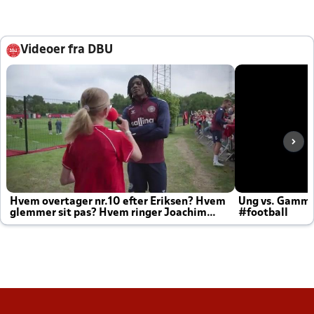
Videoer fra DBU
Hvem overtager nr.10 efter Eriksen? Hvem
Ung vs. Gamm
glemmer sit pas? Hvem ringer Joachim
#football
altid til efter kampe?