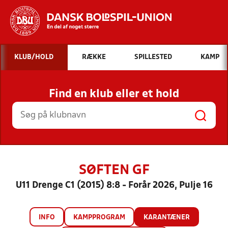
Hvad vil du søge efter?
KLUB/HOLD
RÆKKE
SPILLESTED
KAMP
INDHOLD OG NYHEDER
Find en klub eller et hold
STILLINGER, RESULTATER, KLUBBER OG
HOLD
SØFTEN GF
U11 Drenge C1 (2015) 8:8 - Forår 2026, Pulje 16
INFO
KAMPPROGRAM
KARANTÆNER