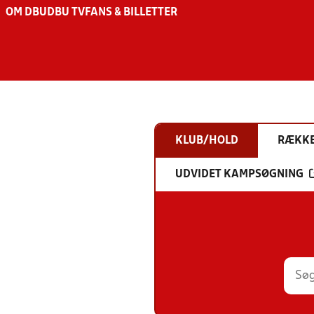
OM DBU
DBU TV
FANS & BILLETTER
KLUB/HOLD
RÆKK
UDVIDET KAMPSØGNING