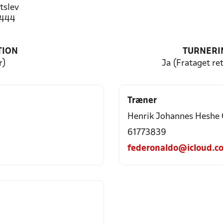
tslev
3444
TION
TURNERI
r)
Ja (Frataget ret
Træner
Henrik Johannes Heshe 
61773839
federonaldo@icloud.c