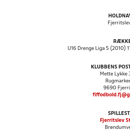
HOLDNA
Fjerritsle
RÆKK
U16 Drenge Liga 5 (2010) 1
KLUBBENS POS
Mette Lykke 
Rugmarke
9690 Fjerri
fiffodbold.fj@
SPILLES
Fjerritslev 
Brøndumve