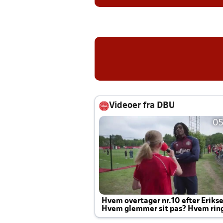
Videoer fra DBU
05
Hvem overtager nr.10 efter Eriks
Hvem glemmer sit pas? Hvem rin
Joachim altid til efter kampe?