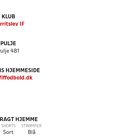
KLUB
rritslev IF
PULJE
ulje 481
S HJEMMESIDE
iffodbold.dk
DRAGT HJEMME
SHORTS
STRØMPER
Sort
Blå