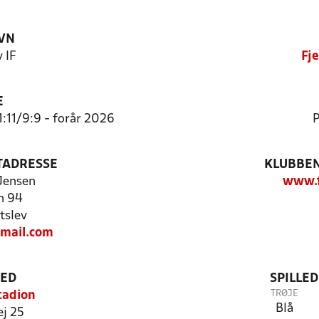
VN
v IF
Fje
E
1:11/9:9 - forår 2026
P
TADRESSE
KLUBBEN
Jensen
www.f
n 94
tslev
gmail.com
TED
SPILLE
TRØJE
Stadion
Blå
j 25