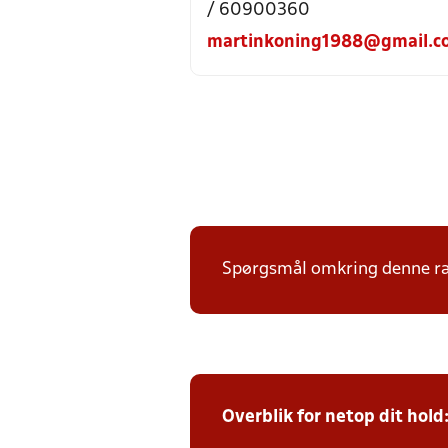
/ 60900360
martinkoning1988@gmail.c
Spørgsmål omkring denne ræk
Overblik for netop dit hold