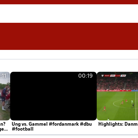
:11
00:19
en?
Ung vs. Gammel #fordanmark #dbu
Highlights: Danma
ger
#football