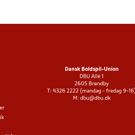
Dansk Boldspil-Union
DBU Allé 1
2605 Brøndby
T: 4326 2222 (mandag - fredag 9-16
M:
dbu@dbu.dk
ger
ik