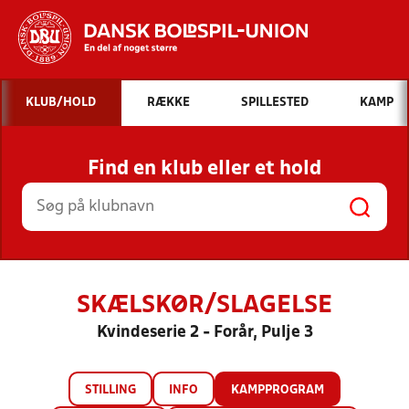
Hvad vil du søge efter?
KLUB/HOLD
RÆKKE
SPILLESTED
KAMP
INDHOLD OG NYHEDER
Find en klub eller et hold
STILLINGER, RESULTATER, KLUBBER OG
HOLD
SKÆLSKØR/SLAGELSE
Kvindeserie 2 - Forår, Pulje 3
STILLING
INFO
KAMPPROGRAM