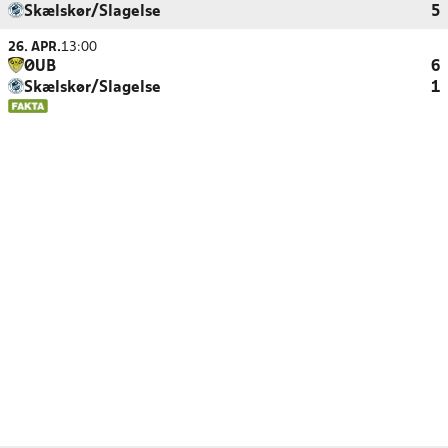
Skælskør/Slagelse
5
26. APR.
13:00
ØUB
6
Skælskør/Slagelse
1