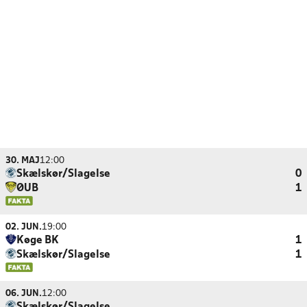
30. MAJ
12:00
Skælskør/Slagelse
0
ØUB
1
02. JUN.
19:00
Køge BK
1
Skælskør/Slagelse
1
06. JUN.
12:00