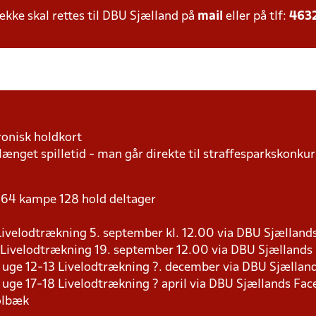
ke skal rettes til DBU Sjælland på
mail
eller på tlf:
463
ronisk holdkort
længet spilletid - man går direkte til straffesparkskonkur
 - 64 kampe 128 hold deltager
9 Livelodtrækning 5. september kl. 12.00 via DBU Sjællan
8 Livelodtrækning 19. september 12.00 via DBU Sjælland
s i uge 12-13 Livelodtrækning ?. december via DBU Sjælla
 i uge 17-18 Livelodtrækning ? april via DBU Sjællands Fa
olbæk