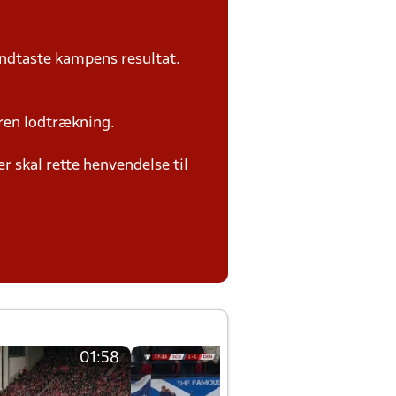
ndtaste kampens resultat.
ren lodtrækning.
 skal rette henvendelse til
01:58
01:58