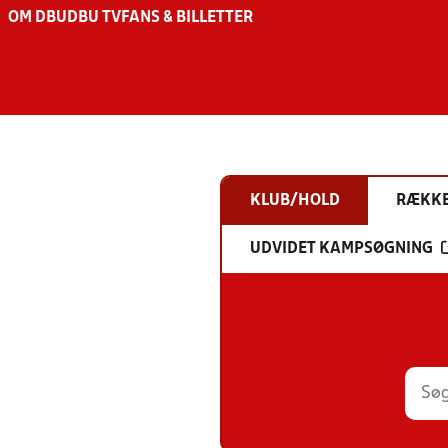
OM DBU
DBU TV
FANS & BILLETTER
KLUB/HOLD
RÆKK
UDVIDET KAMPSØGNING