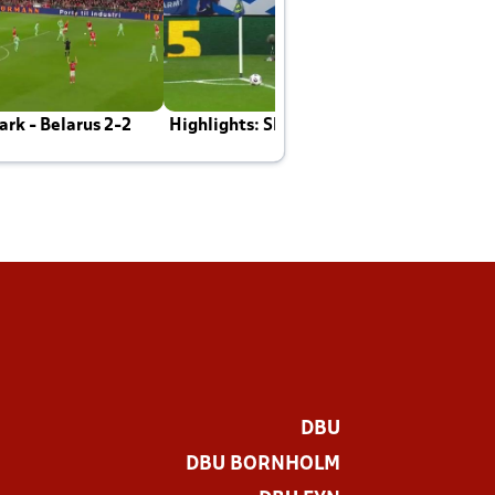
rk - Belarus 2-2
Highlights: Skotland - Danmark 4-2
J
E
DBU
DBU BORNHOLM