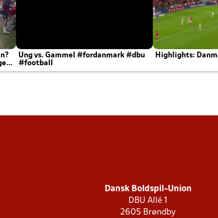
en?
Ung vs. Gammel #fordanmark #dbu
Highlights: Danma
ger
#football
Dansk Boldspil-Union
DBU Allé 1
2605 Brøndby