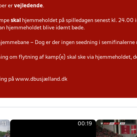
oer er
vejledende
.
ampe
skal
hjemmeholdet på spilledagen senest kl. 24.00 i
 kan hjemmeholdet blive idømt bøde.
hjemmebane – Dog er der ingen seedning i semifinalerne 
g om flytning af kamp(e) skal ske via hjemmeholdet, der
ring på www.dbusjælland.dk
:11
00:19