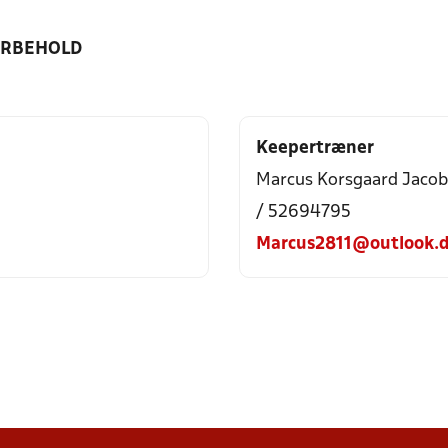
ORBEHOLD
Keepertræner
Marcus Korsgaard Jaco
/ 52694795
Marcus2811@outlook.