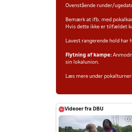
Ovenstående runder/ugedat
Bemærk at ifb. med pokalk
Hvis dette ikke er tilfældet
Lavest rangerende hold har 
Flytning af kampe:
Anmodnin
sin lokalunion.
Læs mere under pokalturne
Videoer fra DBU
05