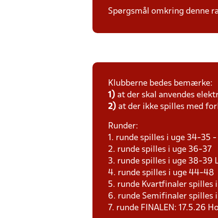
Spørgsmål omkring denne ræk
Klubberne bedes bemærke:
1)
at der skal anvendes elekt
2)
at der ikke spilles med for
Runder:
1. runde spilles i uge 34-35
2. runde spilles i uge 36-37
3. runde spilles i uge 38-3
4. runde spilles i uge 44-4
5. runde Kvartfinaler spille
6. runde Semifinaler spilles
7. runde FINALEN: 17.5.26 H