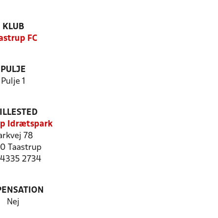
KLUB
astrup FC
PULJE
Pulje 1
ILLESTED
up Idrætspark
arkvej 78
0 Taastrup
: 4335 2734
PENSATION
Nej