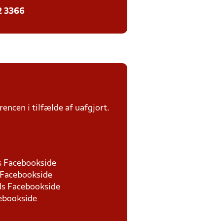
2 3366
rencen i tilfælde af uafgjort.
ds Facebookside
s Facebookside
nds Facebookside
cebookside