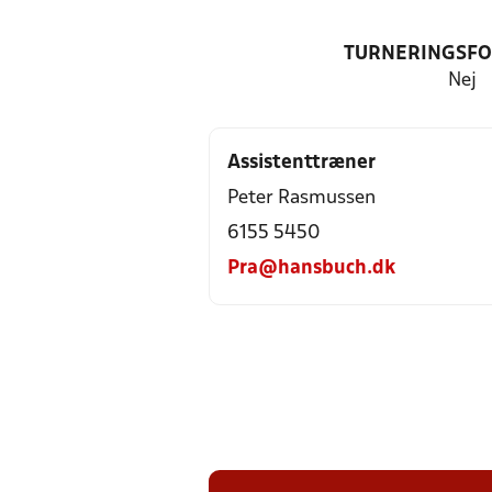
TURNERINGSF
Nej
Assistenttræner
Peter Rasmussen
6155 5450
Pra@hansbuch.dk