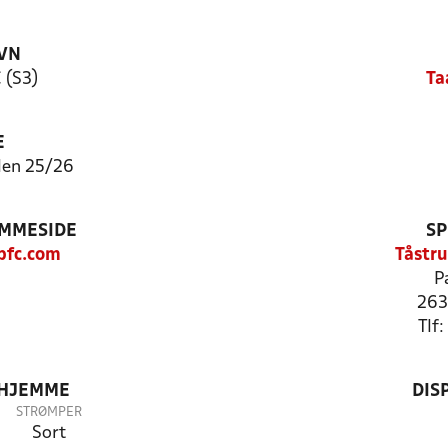
VN
 (S3)
Ta
E
len 25/26
EMMESIDE
SP
pfc.com
Tåstr
P
263
Tlf
 HJEMME
DIS
STRØMPER
Sort