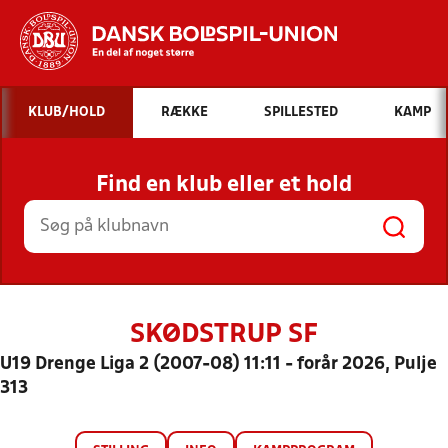
Hvad vil du søge efter?
KLUB/HOLD
RÆKKE
SPILLESTED
KAMP
INDHOLD OG NYHEDER
Find en klub eller et hold
STILLINGER, RESULTATER, KLUBBER OG
HOLD
SKØDSTRUP SF
U19 Drenge Liga 2 (2007-08) 11:11 - forår 2026, Pulje
313